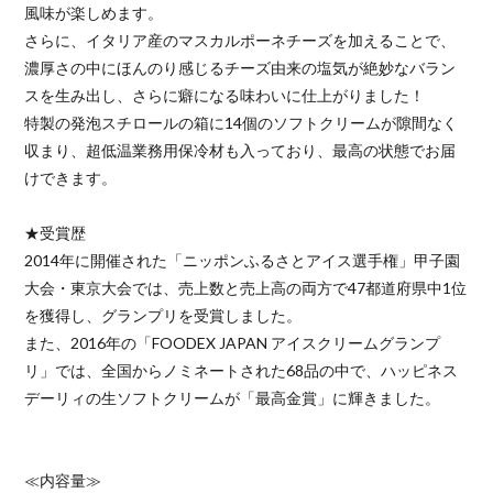
風味が楽しめます。
さらに、イタリア産のマスカルポーネチーズを加えることで、
濃厚さの中にほんのり感じるチーズ由来の塩気が絶妙なバラン
スを生み出し、さらに癖になる味わいに仕上がりました！
特製の発泡スチロールの箱に14個のソフトクリームが隙間なく
収まり、超低温業務用保冷材も入っており、最高の状態でお届
けできます。
★受賞歴
2014年に開催された「ニッポンふるさとアイス選手権」甲子園
大会・東京大会では、売上数と売上高の両方で47都道府県中1位
を獲得し、グランプリを受賞しました。
また、2016年の「FOODEX JAPAN アイスクリームグランプ
リ」では、全国からノミネートされた68品の中で、ハッピネス
デーリィの生ソフトクリームが「最高金賞」に輝きました。
≪内容量≫