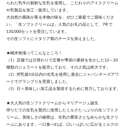
られた乳牛の新鮮な生乳を使用し、こだわりのアイスクリーム
や乳製品を加工・販売しています。
大自然の風味が香る本物の味を、ぜひご家庭でご賞味くださ
い。「生ソフトクリームは」人気のお礼の品として、7年で
130,000セットを受注しています。
その生ソフトにイタリア製のチーズを加えました。
★嶋木牧場ってこんなところ！
（1）店舗では日替わりで定番や季節の素材を生かした12～20
種類のジェラートを販売しており、その人気は絶大です。
（2）搾乳後5分以内の生乳を使用し過去にジャパンチーズアワ
ードでグランプリを受賞しました。
（3）日々美味しい加工品を製造するために努力しております。
★大人気の生ソフトクリームからマリアージュ誕生
搾りたての生乳を贅沢に使用したミルクたっぷりの生ソフトク
リーム。美味しさの秘密は、生乳の豊富さとなめらかな生クリ
ームにあります。一口食べれば、口いっぱいに広がるミルクの