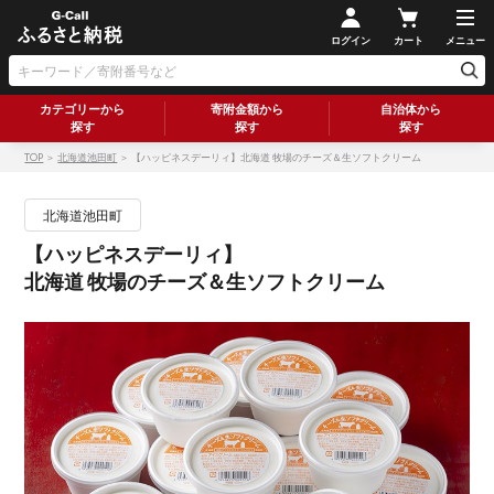
ログイン
カート
メニュー
カテゴリーから
寄附金額から
自治体から
探す
探す
探す
TOP
＞
北海道池田町
＞ 【ハッピネスデーリィ】北海道 牧場のチーズ＆生ソフトクリーム
北海道池田町
【ハッピネスデーリィ】
北海道 牧場のチーズ＆生ソフトクリーム