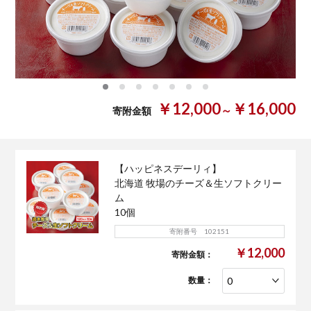
0
1
2
3
4
5
6
￥12,000
￥16,000
～
寄附金額
【ハッピネスデーリィ】
北海道 牧場のチーズ＆生ソフトクリー
ム
10個
寄附番号 102151
￥12,000
寄附金額：
数量：