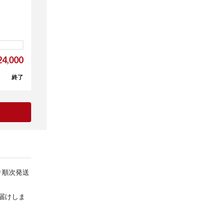
4,000
終了
り順次発送
届けしま