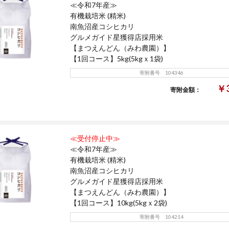
≪令和7年産≫
有機栽培米 (精米)
南魚沼産コシヒカリ
グルメガイド星獲得店採用米
【まつえんどん（みわ農園）】
【1回コース】5kg(5kgｘ1袋)
寄附番号 104346
￥3
寄附金額：
≪受付停止中≫
≪令和7年産≫
有機栽培米 (精米)
南魚沼産コシヒカリ
グルメガイド星獲得店採用米
【まつえんどん（みわ農園）】
【1回コース】10kg(5kgｘ2袋)
寄附番号 104214