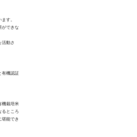
います。
断ができな
を活動さ
と有機認証
有機栽培米
なるところ
に堪能でき