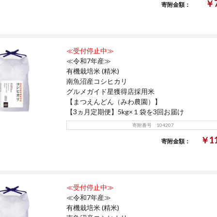
￥7
寄附金額：
≪受付停止中≫
≪令和7年産≫
有機栽培米 (精米)
南魚沼産コシヒカリ
グルメガイド星獲得店採用米
【まつえんどん（みわ農園）】
【3ヵ月定期便】5kg×１袋を3回お届け
寄附番号 104207
￥11
寄附金額：
≪受付停止中≫
≪令和7年産≫
有機栽培米 (精米)