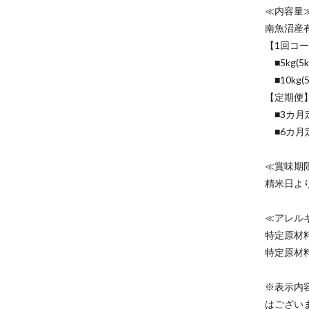
≪内容量
南魚沼産
【1回コ
■5kg(5
■10kg(
【定期便
■3カ月定
■6カ月定
≪賞味期
精米日よ
≪アレル
特定原材
特定原材
※表示内
はござい