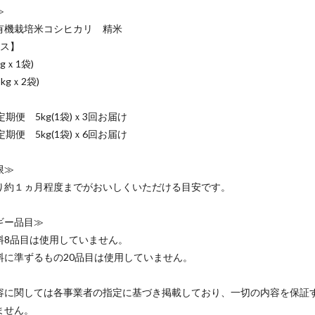
≫
有機栽培米コシヒカリ 精米
ース】
kgｘ1袋)
5kgｘ2袋)
】
期便 5kg(1袋)ｘ3回お届け
期便 5kg(1袋)ｘ6回お届け
限≫
り約１ヵ月程度までがおいしくいただける目安です。
ギー品目≫
料8品目は使用していません。
料に準ずるもの20品目は使用していません。
容に関しては各事業者の指定に基づき掲載しており、一切の内容を保証
ません。