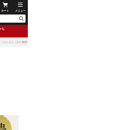
カート
メニュー
から
まつえんどん（みわ農園）】