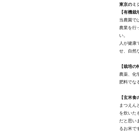
東京のミ
【有機栽
当農園で
農業を行
い。
人が健康
せ、自然
【栽培の
農薬、化
肥料でな
【玄米食
まつえん
を炊いた
だと思い
るお米で