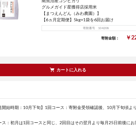
南魚沼産コシヒカリ
グルメガイド星獲得店採用米
【まつえんどん（みわ農園）】
【6ヵ月定期便】5kg×1袋を6回お届け
寄附番号 104208
￥22
寄附金額：
カートに入れる
送開始時期：10月下旬】1回コース：寄附金受領確認後、10月下旬頃よ
ース：初月は1回コースと同じ、2回目はその翌月より毎月25日前後にお