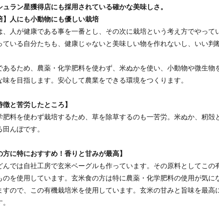
シュラン星獲得店にも採用されている確かな美味しさ。
培】人にも小動物にも優しい栽培
は、人が健康である事を一番とし、その次に栽培という考え方でやって
っている自分たちも、健康じゃないと美味しい物を作れないし、いい判
であるため、農薬・化学肥料を使わず、米ぬかを使い、小動物や微生物
な味を目指します。安心して農業をできる環境をつくります。
特徴と苦労したところ】
学肥料を使わず栽培するため、草を除草するのも一苦労。米ぬか、籾殻
る田んぼです。
の方に特におすすめ！香りと甘みが最高】
どんでは自社工房で玄米ベーグルも作っています。その原料としてこの
ものを使用しています。玄米食の方は特に農薬・化学肥料の使用が気に
ますので、この有機栽培米を使用しています。玄米の甘みと旨味を最高
す。