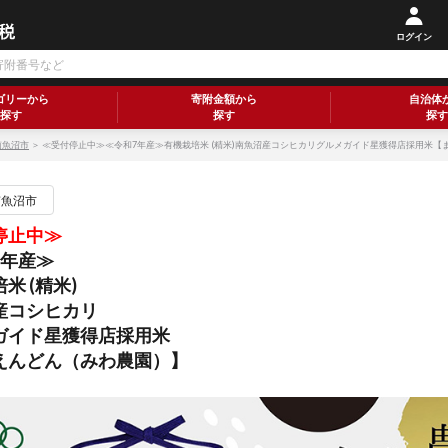
ログイン
ゴリーから
寄附金額から
自治体
探す
探す
探す
南魚沼市
＞ ≪受付停止中≫≪令和7年産≫有機栽培米 (精米)南魚沼産コシヒカリグルメガイド星獲得店採用米【
南魚沼市
停止中≫
7年産≫
米 (精米)
産コシヒカリ
ガイド星獲得店採用米
えんどん（みわ農園）】