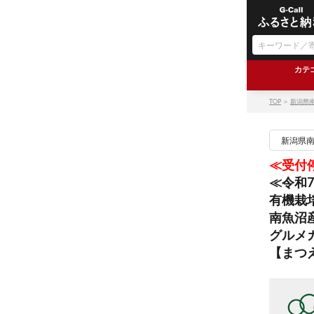
カテ
TOP
＞
新潟県
新潟県
≪受付
≪令和
有機栽培
南魚沼
グルメ
【まつ