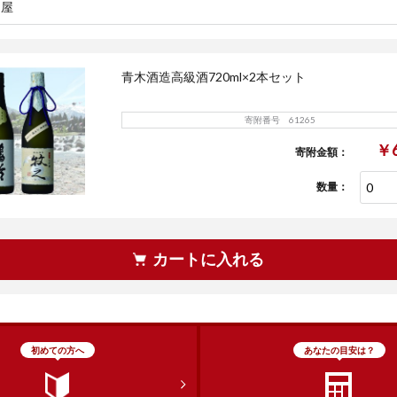
田屋
青木酒造高級酒720ml×2本セット
寄附番号 61265
￥6
寄附金額：
数量：
カートに入れる
初めての方へ
あなたの目安は？