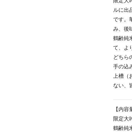
限定大
ルに出
です。
み、後
鶴齢純
て、よ
どちら
手の込
上槽（
ない、
【内容
限定大吟
鶴齢純米