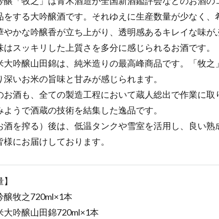
吟醸「牧之」は青木酒造が全国新酒鑑評会などのお酒の
品をする大吟醸酒です。それゆえに生産数量が少なく、
華やかな吟醸香が立ち上がり、透明感あるキレイな味が
味はスッキリした上質さを多分に感じられるお酒です。
米大吟醸山田錦は、純米造りの最高峰商品です。「牧之
り深いお米の旨味と甘みが感じられます。
のお酒も、全ての製造工程において蔵人総出で作業に取
みようで酒蔵の技術を結集した逸品です。
お酒を搾る）後は、低温タンクや雪室を活用し、良い熟
皆様にお届けしております。
量】
醸牧之720ml×1本
大吟醸山田錦720ml×1本