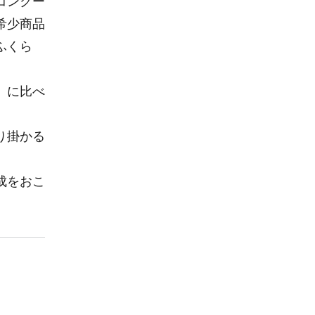
コンクー
希少商品
ふくら
」に比べ
り掛かる
成をおこ