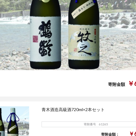
￥6
寄附金額
青木酒造高級酒720ml×2本セット
寄附番号 61265
￥6
寄附金額：