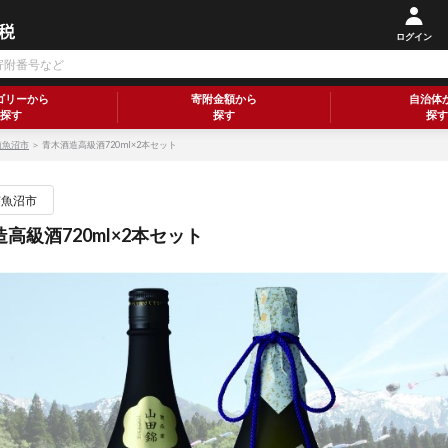
ログイン
ゴリーから
寄附金額から
自治体
探す
探す
探す
南魚沼市
＞ 青木酒造高級酒720ml×2本セット
南魚沼市
高級酒720ml×2本セット