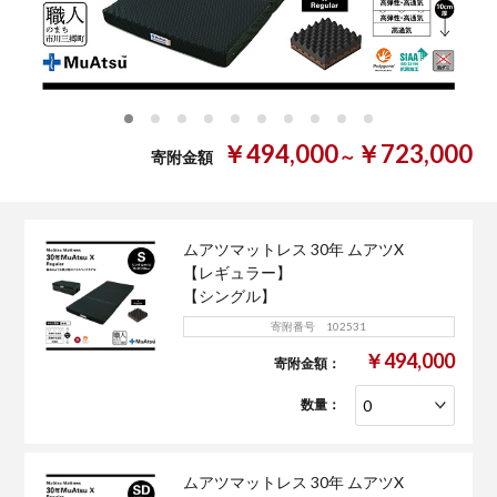
0
1
2
3
4
5
6
7
8
9
￥494,000
￥723,000
～
寄附金額
ムアツマットレス 30年 ムアツX
【レギュラー】
【シングル】
寄附番号 102531
￥494,000
寄附金額：
数量：
ムアツマットレス 30年 ムアツX