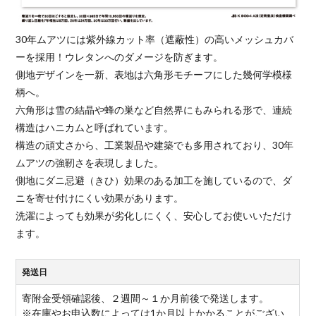
30年ムアツには紫外線カット率（遮蔽性）の高いメッシュカバ
ーを採用！ウレタンへのダメージを防ぎます。
側地デザインを一新、表地は六角形モチーフにした幾何学模様
柄へ。
六角形は雪の結晶や蜂の巣など自然界にもみられる形で、連続
構造はハニカムと呼ばれています。
構造の頑丈さから、工業製品や建築でも多用されており、30年
ムアツの強靭さを表現しました。
側地にダニ忌避（きひ）効果のある加工を施しているので、ダ
ニを寄せ付けにくい効果があります。
洗濯によっても効果が劣化しにくく、安心してお使いいただけ
ます。
発送日
寄附金受領確認後、２週間～１か月前後で発送します。
※在庫やお申込数によっては1か月以上かかることがござい