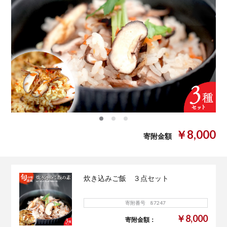
0
1
2
￥8,000
寄附金額
炊き込みご飯 ３点セット
寄附番号 87247
￥8,000
寄附金額：