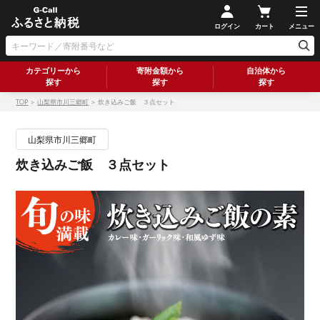
ログイン
カート
メニュー
カテゴリーから
寄附金額から
自治体から
探す
探す
探す
TOP
＞
山梨県市川三郷町
＞ 炊き込みご飯 ３点セット
山梨県市川三郷町
炊き込みご飯 ３点セット