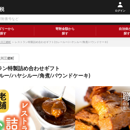
ログイン
ゴリーから
寄附金額から
自治体
探す
探す
探す
市川三郷町
＞ レストラン特製詰め合わせギフト(カレールー/ハヤシルー/角煮/パウンドケーキ)
市川三郷町
ラン特製詰め合わせギフト
ルー/ハヤシルー/角煮/パウンドケーキ)