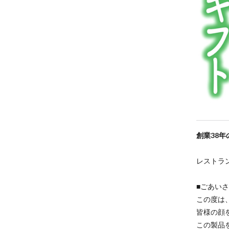
創業38
レストラ
■ごあい
この度は
皆様の顔
この製品