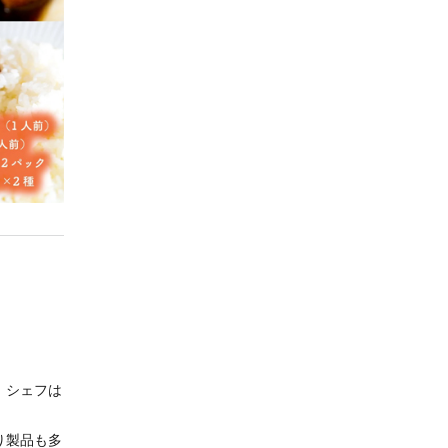
。シェフは
り製品も多