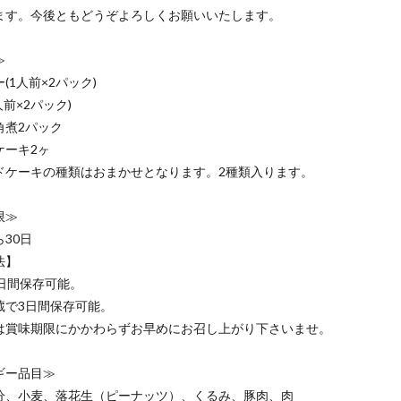
ます。今後ともどうぞよろしくお願いいたします。
≫
(1人前×2パック)
人前×2パック)
角煮2パック
ケーキ2ヶ
ドケーキの種類はおまかせとなります。2種類入ります。
限≫
30日
法】
0日間保存可能。
蔵で3日間保存可能。
は賞味期限にかかわらずお早めにお召し上がり下さいませ。
ギー品目≫
分、小麦、落花生（ピーナッツ）、くるみ、豚肉、肉