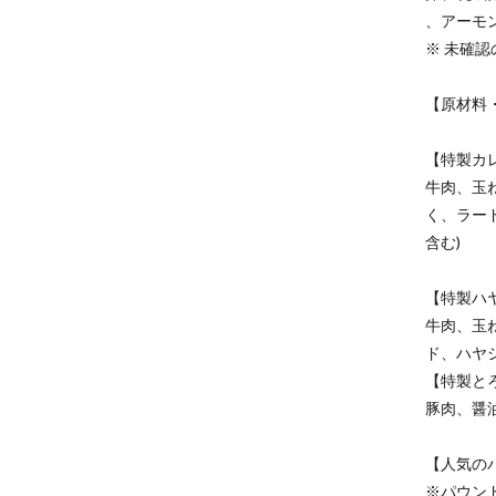
、アーモ
※ 未確
【原材料
【特製カレ
牛肉、玉
く、ラー
含む)
【特製ハヤ
牛肉、玉
ド、ハヤ
【特製とろ
豚肉、醤
【人気の
※パウン