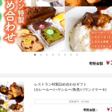
0
1
2
3
4
5
6
7
￥3
寄附金額
レストラン特製詰め合わせギフト
(カレールー/ハヤシルー/角煮/パウンドケーキ)
寄附番号 87308
￥3
寄附金額：