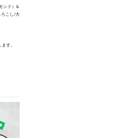
モンド）&
ろこし/大
します。