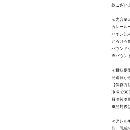
数ござい
≪内容量
カレールー
ハヤシ(1
とろける
パウンド
※パウン
≪賞味期
発送日から
【保存方
冷凍で3
解凍後冷
※開封後
≪アレル
卵、乳成