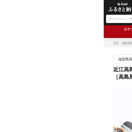
カテ
TOP
＞
滋賀県
滋賀県
近江高島
［高島