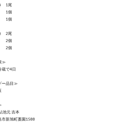
 1尾
1個
 1個
 2尾
2個
 2個
限≫
冷蔵で4日
ギー品目≫
豆
≫
鮎池元 吉本
市新旭町藁園1588