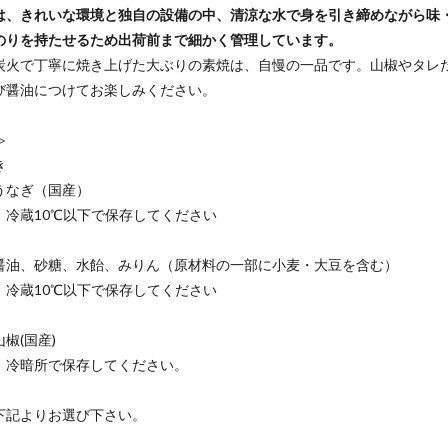
は、きれいな環境と独自の設備の中、清涼な水で身を引き締めながら味
のりを持たせるため出荷前まで細かく管理しています。
炭火で丁寧に焼き上げた大ぶりの素焼は、自慢の一品です。山椒やタレ
び醤油につけてお楽しみください。
≫
き
うなぎ（国産）
：冷蔵10℃以下で保存してください
醤油、砂糖、水飴、みりん（原材料の一部に小麦・大豆を含む）
：冷蔵10℃以下で保存してください
椒(国産)
：冷暗所で保存してください。
下記よりお選び下さい。