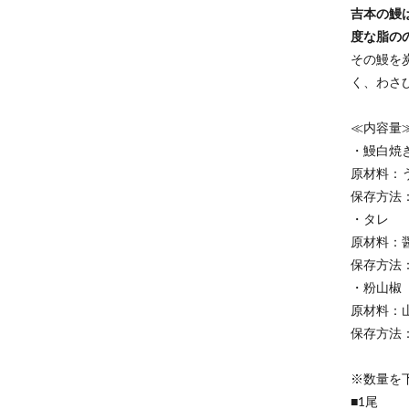
吉本の鰻
度な脂の
その鰻を
く、わさ
≪内容量
・鰻白焼
原材料：
保存方法
・タレ
原材料：
保存方法
・粉山椒
原材料：山
保存方法
※数量を
■1尾