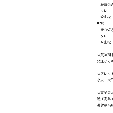
鰻白焼き
タレ 
粉山椒
■2尾
鰻白焼き
タレ 
粉山椒
≪賞味期
発送から
≪アレル
小麦・大
≪事業者
近江高島 
滋賀県高島