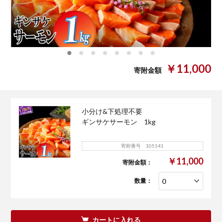
0
1
2
3
4
5
6
7
￥11,000
寄附金額
小分け&下処理不要
ギンサケサーモン 1kg
寄附番号 105141
￥11,000
寄附金額：
数量：
カートに入れる