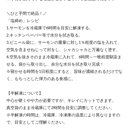
＼ひと手間で絶品！／
「塩締め」レシピ
1.サーモンを冷蔵庫で6時間を目安に解凍する。
2.キッチンペーパー等で水分を拭き取る。
3.ビニール袋に、サーモンの重量に対し1％程度の塩を入れて、
空気を含ませねじって封をし、シャカシャカと万遍なく塗す。
4.空気を抜きそのまま冷蔵庫に入れて、6時間～一晩程度馴染ま
せる。袋から取り出し、余分な水分を拭き取り完成！
※寝かせる時間を1日程度にすると、旨味が濃縮されるだけでな
く、もちっとした弾力のある食感に。
【半解凍について】
中心が硬くやや力が必要ですが、キレイにカットできます。
真空袋のまま冷蔵庫にて2時間を目安に調整してください。
※半解凍の時間は、冷蔵庫、冷凍庫の温度により異なりますの
で、目安としてご理解ください。