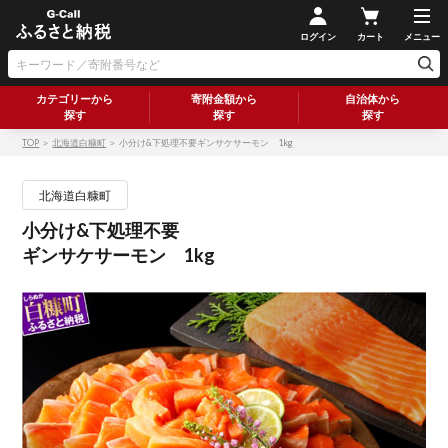
ログイン
カート
メニュー
カテゴリーから
寄附金額から
自治体から
探す
探す
探す
TOP
＞
北海道白糠町
＞ 小分け&下処理不要ギンサケサーモン 1kg
北海道白糠町
小分け&下処理不要
ギンサケサーモン 1kg