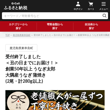
ログイン
カート
メニュー
カテゴリーから
寄附金額から
自治体から
探す
探す
探す
TOP
＞
鹿児島県東串良町
＞ 受付終了しました＜丑の日までにお届け！＞創業50年以上 うなぎ太郎大隅産うな
鹿児島県東串良町
受付終了しました
＜丑の日までにお届け！＞
創業50年以上 うなぎ太郎
大隅産うなぎ 蒲焼き
(2尾・計280g以上)