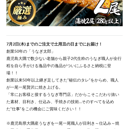
7月2日(木)までのご注文で土用丑の日までにお届け！
創業50年の「うなぎ太郎」
鹿児島大隅で数少ない老舗から親子2代生粋のうなぎ職人が全行
程を自ら手がける逸品中の逸品がついにふるさと納税に登
場！！
創業以来50年以上継ぎ足してきた”秘伝のタレ”をからめ、職人
が一尾一尾贅沢に焼き上げる。
「常にお客様と接するうなぎ専門店」だからこそこだわり抜い
た素材、目利き、仕込み、手焼きの技術…そのすべてを込め
た”仕事”をこの機会にご賞味ください！！
※鹿児島県大隅産うなぎを一尾一尾職人が目利き～仕込み～焼