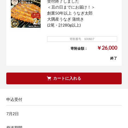
受付終了しました
＜丑の日までにお届け！＞
創業50年以上 うなぎ太郎
大隅産うなぎ 蒲焼き
(2尾・計280g以上)
寄附番号 100807
￥26,000
寄附金額：
終了
カートに入れる
申込受付
7月2日
発送期間