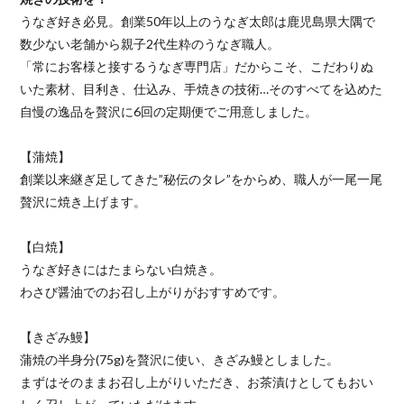
うなぎ好き必見。創業50年以上のうなぎ太郎は鹿児島県大隅で
数少ない老舗から親子2代生粋のうなぎ職人。
「常にお客様と接するうなぎ専門店」だからこそ、こだわりぬ
いた素材、目利き、仕込み、手焼きの技術…そのすべてを込めた
自慢の逸品を贅沢に6回の定期便でご用意しました。
【蒲焼】
創業以来継ぎ足してきた”秘伝のタレ”をからめ、職人が一尾一尾
贅沢に焼き上げます。
【白焼】
うなぎ好きにはたまらない白焼き。
わさび醤油でのお召し上がりがおすすめです。
【きざみ鰻】
蒲焼の半身分(75g)を贅沢に使い、きざみ鰻としました。
まずはそのままお召し上がりいただき、お茶漬けとしてもおい