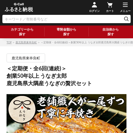
ログイン
カート
メニュー
カテゴリーから
寄附金額から
自治体から
探す
探す
探す
TOP
＞
鹿児島県東串良町
＞ ＜定期便・全6回(連続)＞創業50年以上 うなぎ太郎鹿児島県大隅産うなぎの
鹿児島県東串良町
＜定期便・全6回(連続)＞
創業50年以上 うなぎ太郎
鹿児島県大隅産うなぎの贅沢セット