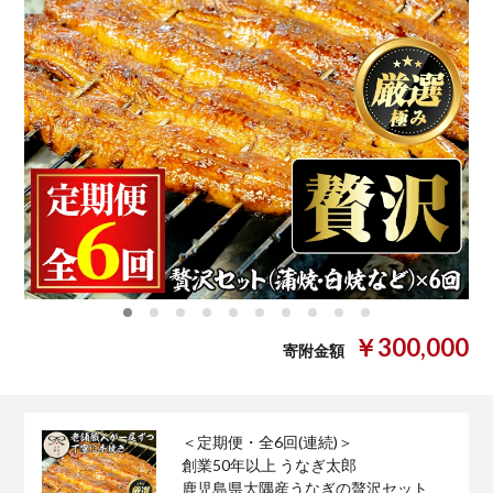
0
1
2
3
4
5
6
7
8
9
￥300,000
寄附金額
＜定期便・全6回(連続)＞
創業50年以上 うなぎ太郎
鹿児島県大隅産うなぎの贅沢セット