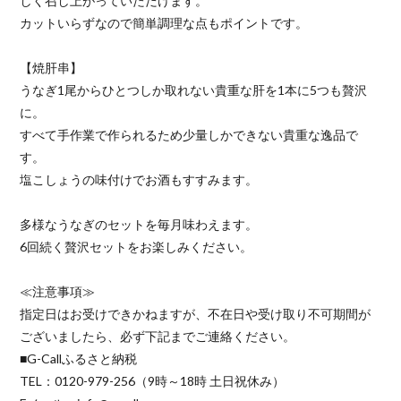
しく召し上がっていただけます。
カットいらずなので簡単調理な点もポイントです。
【焼肝串】
うなぎ1尾からひとつしか取れない貴重な肝を1本に5つも贅沢
に。
すべて手作業で作られるため少量しかできない貴重な逸品で
す。
塩こしょうの味付けでお酒もすすみます。
多様なうなぎのセットを毎月味わえます。
6回続く贅沢セットをお楽しみください。
≪注意事項≫
指定日はお受けできかねますが、不在日や受け取り不可期間が
ございましたら、必ず下記までご連絡ください。
■G-Callふるさと納税
TEL：0120-979-256（9時～18時 土日祝休み）