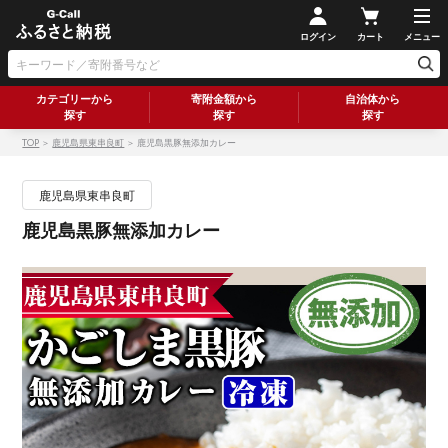
ログイン
カート
メニュー
カテゴリーから
寄附金額から
自治体から
探す
探す
探す
TOP
＞
鹿児島県東串良町
＞ 鹿児島黒豚無添加カレー
鹿児島県東串良町
鹿児島黒豚無添加カレー