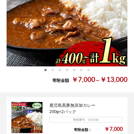
0
1
2
3
4
5
6
￥7,000
￥13,000
～
寄附金額
鹿児島黒豚無添加カレー
200g×2パック
寄附番号 105728
￥7,000
寄附金額：