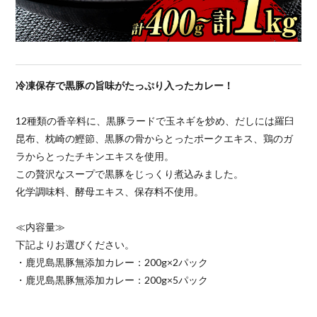
冷凍保存で黒豚の旨味がたっぷり入ったカレー！
12種類の香辛料に、黒豚ラードで玉ネギを炒め、だしには羅臼
昆布、枕崎の鰹節、黒豚の骨からとったポークエキス、鶏のガ
ラからとったチキンエキスを使用。
この贅沢なスープで黒豚をじっくり煮込みました。
化学調味料、酵母エキス、保存料不使用。
≪内容量≫
下記よりお選びください。
・鹿児島黒豚無添加カレー：200g×2パック
・鹿児島黒豚無添加カレー：200g×5パック