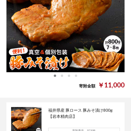
0
1
2
3
￥11,000
寄附金額
福井県産 豚ロース 豚みそ漬け800g
【岩本精肉店】
寄附番号 97998