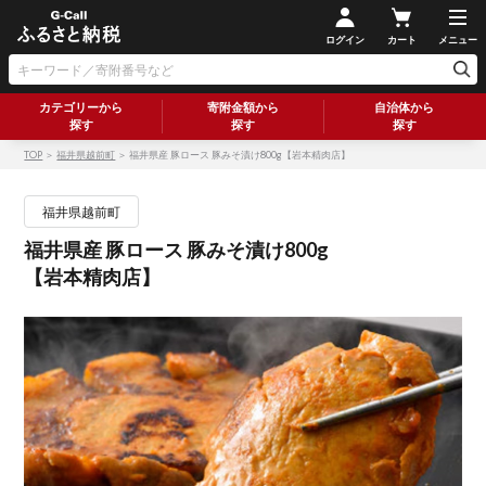
ログイン
カート
メニュー
カテゴリーから
寄附金額から
自治体から
探す
探す
探す
TOP
＞
福井県越前町
＞ 福井県産 豚ロース 豚みそ漬け800g【岩本精肉店】
福井県越前町
福井県産 豚ロース 豚みそ漬け800g
【岩本精肉店】