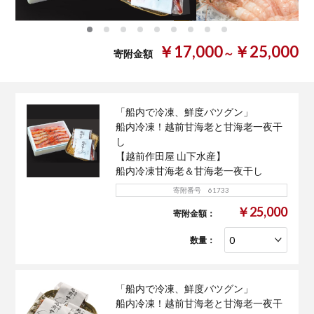
0
1
2
3
4
5
6
7
8
￥17,000
￥25,000
～
寄附金額
「船内で冷凍、鮮度バツグン」
船内冷凍！越前甘海老と甘海老一夜干
し
【越前作田屋 山下水産】
船内冷凍甘海老＆甘海老一夜干し
寄附番号 61733
￥25,000
寄附金額：
数量：
「船内で冷凍、鮮度バツグン」
船内冷凍！越前甘海老と甘海老一夜干