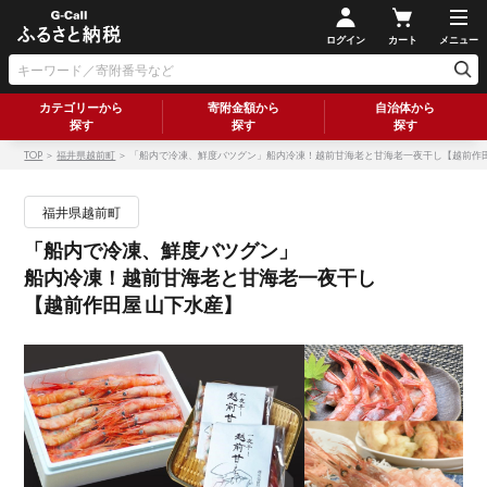
ログイン
カート
メニュー
カテゴリーから
寄附金額から
自治体から
探す
探す
探す
TOP
＞
福井県越前町
＞ 「船内で冷凍、鮮度バツグン」船内冷凍！越前甘海老と甘海老一夜干し【越前作田
福井県越前町
「船内で冷凍、鮮度バツグン」
船内冷凍！越前甘海老と甘海老一夜干し
【越前作田屋 山下水産】