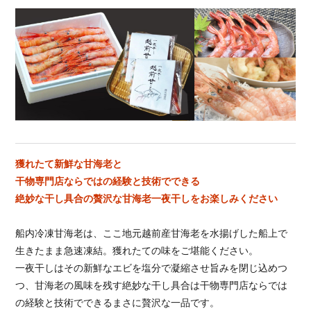
獲れたて新鮮な甘海老と
干物専門店ならではの経験と技術でできる
絶妙な干し具合の贅沢な甘海老一夜干しをお楽しみください
船内冷凍甘海老は、ここ地元越前産甘海老を水揚げした船上で
生きたまま急速凍結。獲れたての味をご堪能ください。
一夜干しはその新鮮なエビを塩分で凝縮させ旨みを閉じ込めつ
つ、甘海老の風味を残す絶妙な干し具合は干物専門店ならでは
の経験と技術でできるまさに贅沢な一品です。