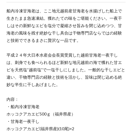
船内冷凍甘海老は、ここ地元越前産甘海老を水揚げした船上で
生きたまま急速凍結。獲れたての味をご堪能ください。一夜干
しはその新鮮なエビを塩分で凝縮させ旨みを閉じ込めつつ、甘
海老の風味を残す絶妙な干し具合は干物専門店ならではの経験
と技術でできるまさに贅沢な一品です。
平成２４年大日本水産会会長賞受賞した越前甘海老一夜干し
は、刺身でも食べられるほど新鮮な地元越前の海で獲れた甘エ
ビを天然塩“越前塩”で一塩干しにしました。一般的な干しエビと
違い、干物専門店の経験と技術を活かし、旨味は閉じ込める絶
妙な半生に干しあげました。
内容：
・船内冷凍甘海老
ホッコクアカエビ500ｇ（福井県産）
・甘海老一夜干し
ホッコクアカエビ(福井県産)(10尾)×2