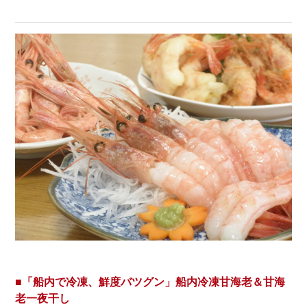
■「船内で冷凍、鮮度バツグン」船内冷凍甘海老＆甘海
老一夜干し