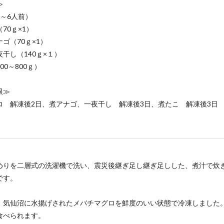
≫
～6人前）
70ｇ×1）
ゴ（70ｇ×1）
干し（140ｇ×１）
00～800ｇ）
限≫
ロ 解凍後2日、煮アナゴ、一夜干し 解凍後3日、煮たこ 解凍後3日
〉
めりを二層式の洗濯機で洗い、震災後継ぎ足し継ぎ足しした、煮汁で炊
です。
〉気仙沼に水揚げされたメバチマグロを鮮度のいい状態で冷凍しました
食べられます。