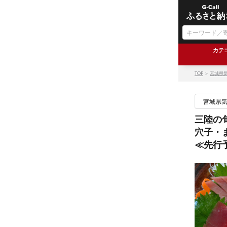
カテ
TOP
＞
宮城県
宮城県
三陸の
穴子・
≪先行予