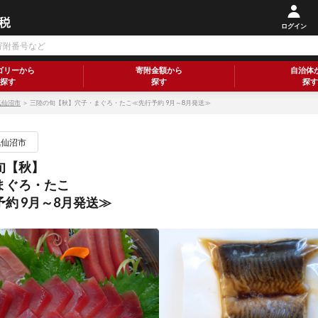
ログイン
ゴリーから
寄附金額から
自治体
探す
探す
探す
気仙沼市
＞ 三陸の旬【秋】穴子・まぐろ・たこ≪先行予約 9月～8月発送≫
気仙沼市
旬【秋】
まぐろ・たこ
約 9月～8月発送≫