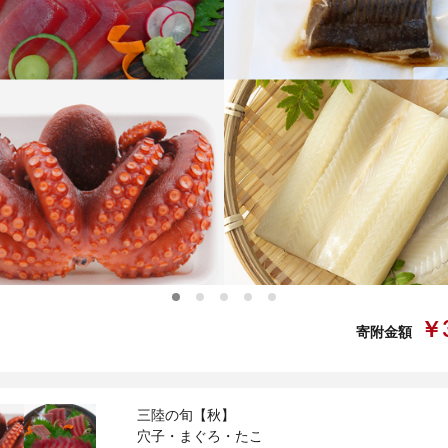
0
1
2
3
4
￥3
寄附金額
三陸の旬【秋】
穴子・まぐろ・たこ