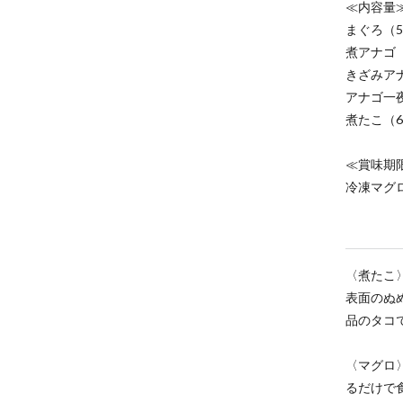
≪内容量
まぐろ（5
煮アナゴ（
きざみアナ
アナゴ一夜
煮たこ（6
≪賞味期
冷凍マグ
〈煮たこ
表面のぬ
品のタコ
〈マグロ
るだけで