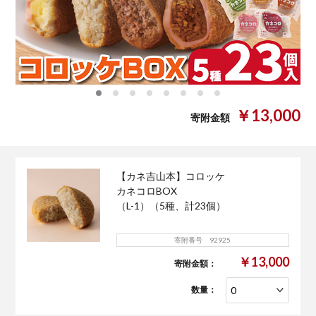
0
1
2
3
4
5
6
7
￥13,000
寄附金額
【カネ吉山本】コロッケ
カネコロBOX
（L-1）（5種、計23個）
寄附番号 92925
￥13,000
寄附金額：
数量：