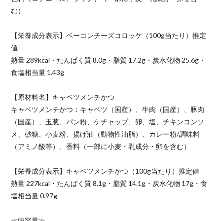
む）
【栄養成分表示】ベーコンチーズコロッケ（100g当たり）推定
値
熱量 289kcal・たんぱく質 8.0g・脂質 17.2g・炭水化物 25.6g・
食塩相当量 1.43g
【原材料名】キャベツメンチかつ
キャベツメンチかつ：キャベツ（国産）、牛肉（国産）、豚肉
（国産）、玉葱、パン粉、ケチャップ、卵、塩、チキンコンソ
メ、砂糖、小麦粉、揚げ油（動物性油脂）、カレー粉/調味料
（アミノ酸等）、香料（一部に小麦・乳成分・卵を含む）
【栄養成分表示】キャベツメンチかつ（100g当たり）推定値
熱量 227kcal・たんぱく質 8.1g・脂質 14.1g・炭水化物 17g・食
塩相当量 0.97g
≪内容量≫