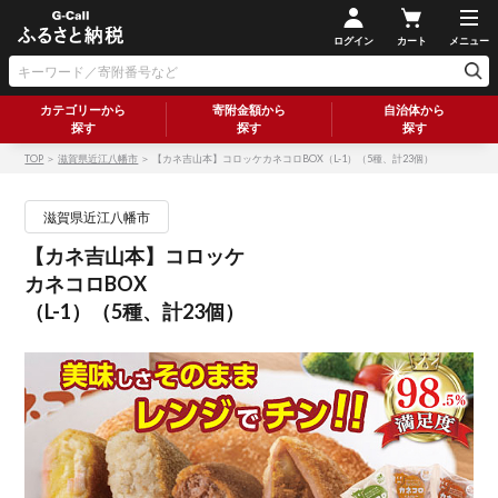
ログイン
カート
メニュー
カテゴリーから
寄附金額から
自治体から
探す
探す
探す
TOP
＞
滋賀県近江八幡市
＞ 【カネ吉山本】コロッケカネコロBOX（L-1）（5種、計23個）
滋賀県近江八幡市
【カネ吉山本】コロッケ
カネコロBOX
（L-1）（5種、計23個）