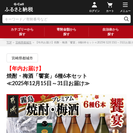
ログイン
カート
メニュー
カテゴリーから
寄附金額から
自治体から
探す
探す
探す
TOP
＞
宮崎県都城市
＞ 【年内お届け】焼酎・梅酒「饗宴」6種6本セット≪2025年12月15日～31日お届
宮崎県都城市
【年内お届け】
焼酎・梅酒「饗宴」6種6本セット
≪2025年12月15日～31日お届け≫