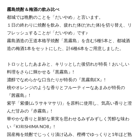
霧島焼酎＆梅酒の飲み比べ
都城では晩酌のことを「だいやめ」と言います。
１日の終わりに焼酎を飲み、疲れた体(だれた体)を切り替え、リ
フレッシュすることが「だいやめ」です♪
霧島酒造の王道本格芋焼酎「黒霧島」を含む5種5本と、都城酒
造の梅酒1本をセットにした、計6種6本をご用意しました。
トロッとしたあまみと、キリッとした後切れが特長！おいしい
料理をさらに輝かせる『黒霧島』!
濃醇でなめらかな口当たりが特長の『黒霧島EX』!
桃やオレンジのような香りとフルーティーなあまみが特長の
『茜霧島』!
紫芋「紫優(ムラサキマサリ)」を原料に使用し、気高い香りと澄
んだ甘みの『赤霧島』!
華やかな香りと新鮮な果実を思わせるみずみずしく芳醇な味わ
い『KIRISHIMA NO8』!
国産梅を焼酎でじっくり漬け込み、樫樽でゆっくりと1年ほど熟