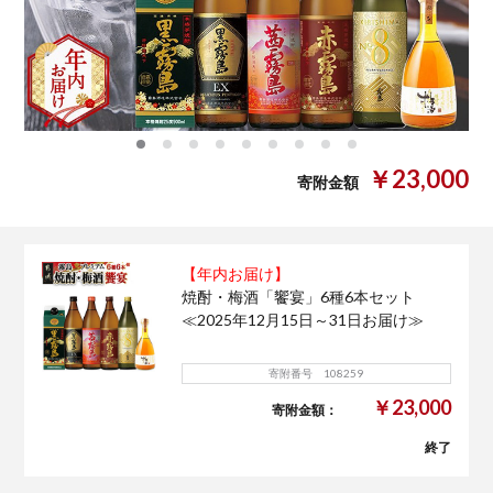
0
1
2
3
4
5
6
7
8
￥23,000
寄附金額
【年内お届け】
焼酎・梅酒「饗宴」6種6本セット
≪2025年12月15日～31日お届け≫
寄附番号 108259
￥23,000
寄附金額：
終了