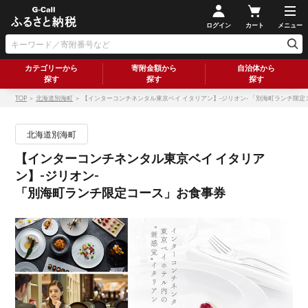
ログイン
カート
メニュー
カテゴリーから
寄附金額から
自治体から
探す
探す
探す
TOP
＞
北海道別海町
＞ 【インターコンチネンタル東京ベイ イタリアン】-ジリオン- 「別海町ランチ限
北海道別海町
【インターコンチネンタル東京ベイ イタリア
ン】-ジリオン-
「別海町ランチ限定コース」お食事券