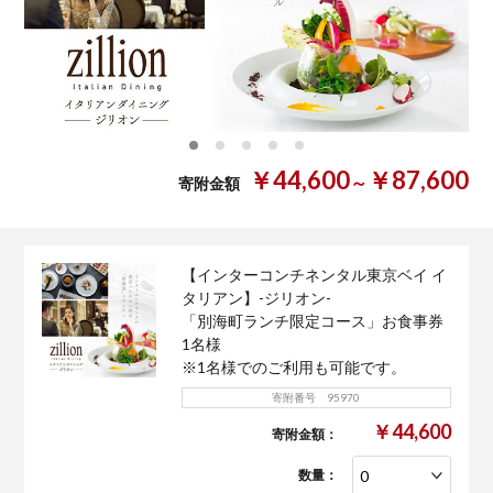
0
1
2
3
4
￥44,600
￥87,600
～
寄附金額
【インターコンチネンタル東京ベイ イ
タリアン】-ジリオン-
「別海町ランチ限定コース」お食事券
1名様
※1名様でのご利用も可能です。
寄附番号 95970
￥44,600
寄附金額：
数量：