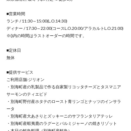
■営業時間
ランチ / 11:30～15:00(L.O.14:30)
ディナー / 17:30～22:00(コースL.O.20:00/アラカルトL.O.21:00)
※()内の時間はラストオーダーの時間です。
■定休日
無休
■提供サービス
ご利用店舗:ジリオン
・別海町産の乳製品で作る自家製リコッタチーズとタスマニア
サーモンのティエピド
・別海町野付産ホタテのロースト青リンゴとナッツのインサラ
ータ
・別海町産大あさりとズッキーニのサフランタリアテッレ
・別海町産蝦夷鹿のラグーとパルミジャーノの焼きリゾット
・本日の鮮魚料理（別海町産鮮魚）