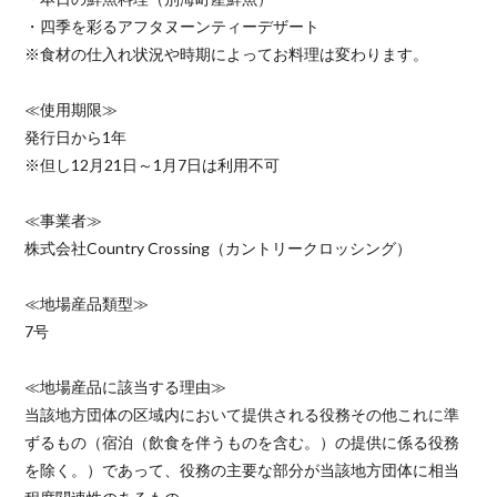
・四季を彩るアフタヌーンティーデザート
※食材の仕入れ状況や時期によってお料理は変わります。
≪使用期限≫
発行日から1年
※但し12月21日～1月7日は利用不可
≪事業者≫
株式会社Country Crossing（カントリークロッシング）
≪地場産品類型≫
7号
≪地場産品に該当する理由≫
当該地方団体の区域内において提供される役務その他これに準
ずるもの（宿泊（飲食を伴うものを含む。）の提供に係る役務
を除く。）であって、役務の主要な部分が当該地方団体に相当