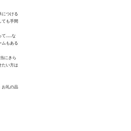
単につける
しても手間
て……な
ームもある
本当にきら
せたい方は
、お礼の品