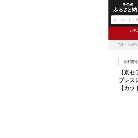
カテ
TOP
＞
京都府
京都府
【京セラ
ブレス
【カット