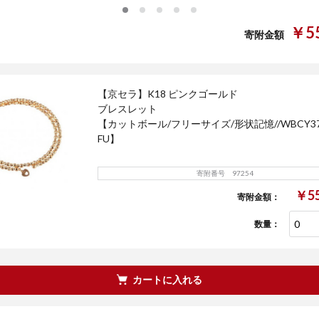
0
1
2
3
4
￥55
寄附金額
【京セラ】K18 ピンクゴールド
ブレスレット
【カットボール/フリーサイズ/形状記憶//WBCY37
FU】
寄附番号 97254
￥55
寄附金額：
数量：
カートに入れる