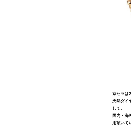
京セラは
天然ダイ
して、
国内・海
用頂いて