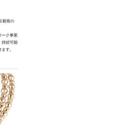
京都発の
ワーク事業
、持続可能
けます。