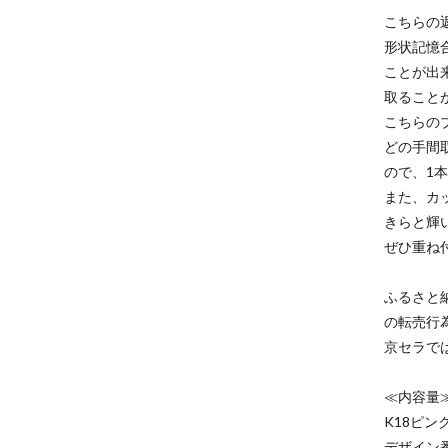
こちらの
形状記憶
ことが出
取ること
こちらの
どの手間
ので、1
また、カ
きらと輝
ぜひ重ね
ふるさと
の転売行
京セラで
≪内容量
K18ピン
デザイン番