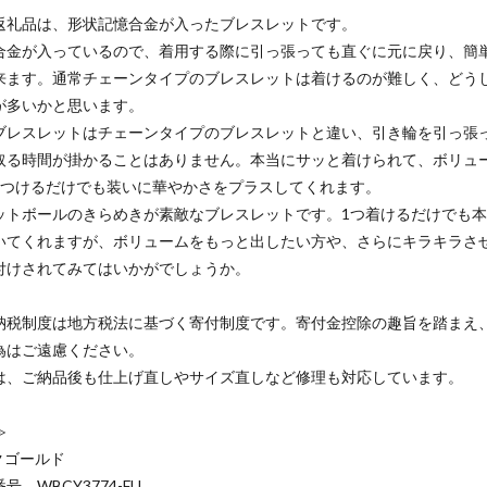
返礼品は、形状記憶合金が入ったブレスレットです。
合金が入っているので、着用する際に引っ張っても直ぐに元に戻り、簡
来ます。通常チェーンタイプのブレスレットは着けるのが難しく、どう
が多いかと思います。
ブレスレットはチェーンタイプのブレスレットと違い、引き輪を引っ張っ
取る時間が掛かることはありません。本当にサッと着けられて、ボリュ
本つけるだけでも装いに華やかさをプラスしてくれます。
ットボールのきらめきが素敵なブレスレットです。1つ着けるだけでも
いてくれますが、ボリュームをもっと出したい方や、さらにキラキラさ
付けされてみてはいかがでしょうか。
納税制度は地方税法に基づく寄付制度です。寄付金控除の趣旨を踏まえ
為はご遠慮ください。
は、ご納品後も仕上げ直しやサイズ直しなど修理も対応しています。
≫
クゴールド
号 WBCY3774-FU