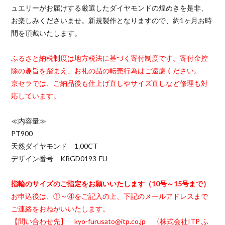
ュエリーがお届けする厳選したダイヤモンドの煌めきを是非、
お楽しみくださいませ。新規製作となりますので、約1ヶ月お時
間を頂戴いたします。
ふるさと納税制度は地方税法に基づく寄付制度です。寄付金控
除の趣旨を踏まえ、お礼の品の転売行為はご遠慮ください。
京セラでは、ご納品後も仕上げ直しやサイズ直しなど修理も対
応しています。
≪内容量≫
PT900
天然ダイヤモンド 1.00CT
デザイン番号 KRGD0193-FU
指輪のサイズのご指定をお願いいたします（10号～15号まで）
お申込後は、①～④をご記入の上、下記のメールアドレスまで
ご連絡をおねがいいたします。
【問い合わせ先】 kyo-furusato@itp.co.jp 〈株式会社ITP ふ