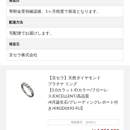
発送日
寄附金受領確認後、1ヶ月程度で発送となります。
配達方法
宅配便でお届けします。
発送元
京セラ株式会社
【京セラ】天然ダイヤモンド
プラチナ リング
【1.0カラット/Dカラー/フローレ
ス/EXCELLENT/高品質
/4月誕生石/グレーディングレポート付
き/KRGD0193-FU】
寄附番号 104371