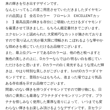
来の輝きを引き出すデザインです。
なんといってもこの度ご用意させていただきましたダイヤモン
ドの品質は【 全石 Dカラー フローレス EXCELLENTカッ
ト 】最高品質の輝きを存分にご堪能いただけるダイヤモンド
を厳選させて頂きました。もちろん鑑定書付きでございます。
エクセレントと認められた 大変精巧なカットが施されておりま
すので 取り込んだ光が最大限に増幅され こぼれるような華やか
な煌めきを感じていただけるお品物でございます。
また、最上位グレードであるDカラーは、他の色と較べますと
無色の美しさの上に、Dカラーならではの 明るい白を感じてい
ただけるかと思います。Dカラーの白く発光するような澄んだ輝
きは、やはり特別な美しさがございます。1ctのDカラーダイヤ
モンドですと、普段からはもちろん、改まった場ではより気品
ある存在感を示すお品物でございます。
間違いのない輝きを持つダイヤモンドですので贈り物にも、日
頃のご褒美にも最適な プラチナダイヤモンドリングです。プラ
チナを惜しみなく使用した重厚な造りによって、 いつまでも変
わらない輝きをお楽しみ頂けるようなデザインです。京セラジ