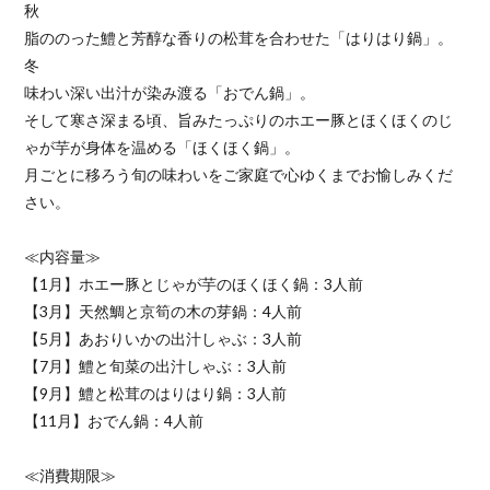
秋
脂ののった鱧と芳醇な香りの松茸を合わせた「はりはり鍋」。
冬
味わい深い出汁が染み渡る「おでん鍋」。
そして寒さ深まる頃、旨みたっぷりのホエー豚とほくほくのじ
ゃが芋が身体を温める「ほくほく鍋」。
月ごとに移ろう旬の味わいをご家庭で心ゆくまでお愉しみくだ
さい。
≪内容量≫
【1月】ホエー豚とじゃが芋のほくほく鍋：3人前
【3月】天然鯛と京筍の木の芽鍋：4人前
【5月】あおりいかの出汁しゃぶ：3人前
【7月】鱧と旬菜の出汁しゃぶ：3人前
【9月】鱧と松茸のはりはり鍋：3人前
【11月】おでん鍋：4人前
≪消費期限≫