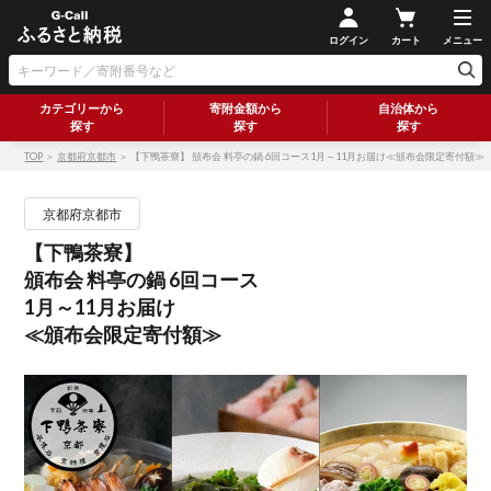
ログイン
カート
メニュー
カテゴリーから
寄附金額から
自治体から
探す
探す
探す
TOP
＞
京都府京都市
＞ 【下鴨茶寮】 頒布会 料亭の鍋 6回コース1月～11月お届け≪頒布会限定寄付額≫
京都府京都市
【下鴨茶寮】
頒布会 料亭の鍋 6回コース
1月～11月お届け
≪頒布会限定寄付額≫