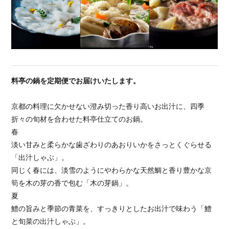
料亭の鍋を定期便でお届けいたします。
京都の料理に欠かせない澄み切った香り高いお出汁に、四季
折々の旬材を合わせた料亭仕立てのお鍋。
春
淡い甘みと柔らかな歯ざわりのあおりいかをさっとくぐらせる
「出汁しゃぶ」。
同じく春には、淡雪のようにやわらかな天然鯛と香り豊かな京
筍を木の芽の香で包む「木の芽鍋」。
夏
鱧の旨みと季節の青菜を、すっきりとしたお出汁で味わう「鱧
と旬菜の出汁しゃぶ」。