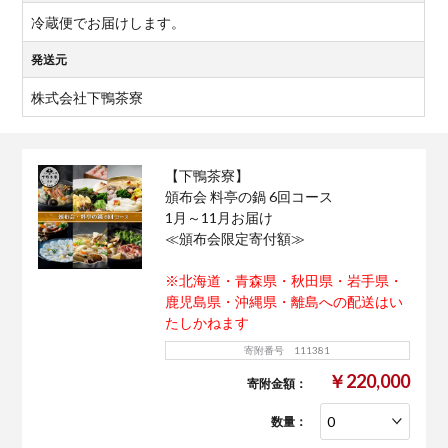
冷蔵便でお届けします。
発送元
株式会社下鴨茶寮
【下鴨茶寮】
頒布会 料亭の鍋 6回コース
1月～11月お届け
≪頒布会限定寄付額≫
※北海道・青森県・秋田県・岩手県・
鹿児島県・沖縄県・離島への配送はい
たしかねます
寄附番号 111381
￥220,000
寄附金額：
数量：