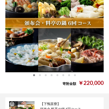
0
1
2
3
4
5
6
7
￥220,000
寄附金額
【下鴨茶寮】
頒布会 料亭の鍋 6回コース