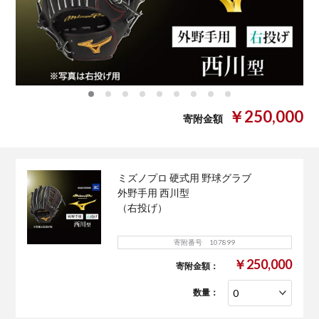
0
1
2
3
4
5
6
7
8
￥250,000
寄附金額
ミズノプロ 硬式用 野球グラブ
外野手用 西川型
（右投げ）
寄附番号 107899
￥250,000
寄附金額：
数量：