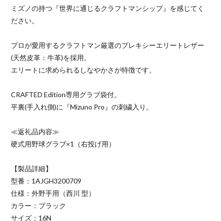
ミズノの持つ『世界に通じるクラフトマンシップ』を感じてく
ださい。
プロが愛用するクラフトマン厳選のプレキシーエリートレザー
(天然皮革：牛革)を採用。
エリートに求められるしなやかさが特徴です。
CRAFTED Edition専用グラブ袋付。
平裏(手入れ側)に『Mizuno Pro』の刺繍入り。
≪返礼品内容≫
硬式用野球グラブ×1（右投げ用）
【製品詳細】
型番：1AJGH3200709
仕様：外野手用（西川 型）
カラー：ブラック
サイズ：16N