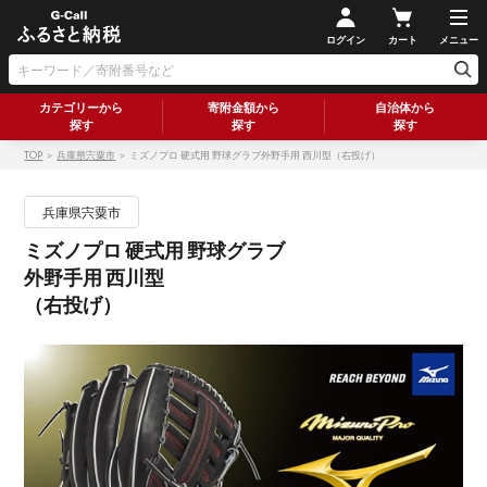
ログイン
カート
メニュー
カテゴリーから
寄附金額から
自治体から
探す
探す
探す
TOP
＞
兵庫県宍粟市
＞ ミズノプロ 硬式用 野球グラブ外野手用 西川型（右投げ）
兵庫県宍粟市
ミズノプロ 硬式用 野球グラブ
外野手用 西川型
（右投げ）