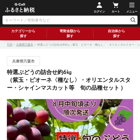
ログイン
カート
メニュー
カテゴリーから
寄附金額から
自治体から
探す
探す
探す
TOP
＞
兵庫県宍粟市
＞ 特選ぶどうの詰合せ約6㎏（紫玉・ピオーネ〈種なし〉・オリエンタルスター・シ
兵庫県宍粟市
特選ぶどうの詰合せ約6㎏
（紫玉・ピオーネ〈種なし〉・オリエンタルスタ
ー・シャインマスカット等 旬の品種セット ）