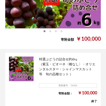
0
1
2
3
￥100,000
寄附金額
特選ぶどうの詰合せ約6㎏
（紫玉・ピオーネ〈種なし〉・オリエ
ンタルスター・シャインマスカット
等 旬の品種セット ）
寄附番号 73435
￥100,000
寄附金額：
終了