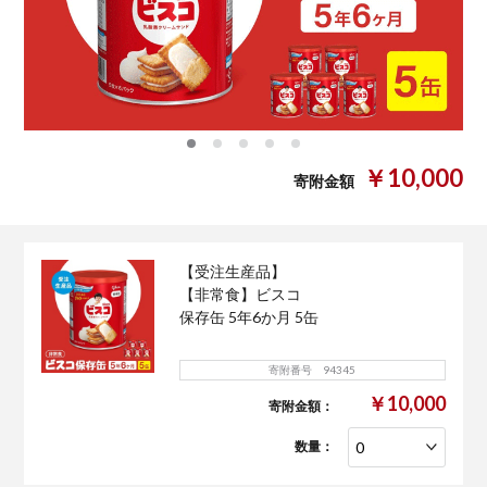
0
1
2
3
4
￥10,000
寄附金額
【受注生産品】
【非常食】ビスコ
保存缶 5年6か月 5缶
寄附番号 94345
￥10,000
寄附金額：
数量：