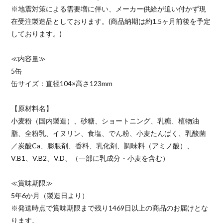
※地震対策による需要増に伴い、メーカー供給が追い付かず現
在受注製造品としております。(商品納期は約1.5ヶ月前後を予定
しております。)
≪内容量≫
5缶
缶サイズ：直径104×高さ123mm
【原材料名】
小麦粉（国内製造）、砂糖、ショートニング、乳糖、植物油
脂、全粉乳、イヌリン、食塩、でん粉、小麦たんぱく、乳酸菌
／炭酸Ca、膨脹剤、香料、乳化剤、調味料（アミノ酸）、
V.B1、V.B2、V.D、（一部に乳成分・小麦を含む）
≪賞味期限≫
5年6か月（製造日より）
※発送時点で賞味期限まで残り1469日以上の商品のお届けとな
ります。