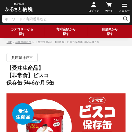
ログイン
カート
メニュー
カテゴリーから
寄附金額から
自治体から
探す
探す
探す
TOP
＞
兵庫県神戸市
＞ 【受注生産品】【非常食】ビスコ保存缶 5年6か月 5缶
兵庫県神戸市
【受注生産品】
【非常食】ビスコ
保存缶 5年6か月 5缶