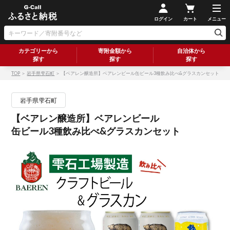
ログイン
カート
メニュー
カテゴリーから
寄附金額から
自治体から
探す
探す
探す
TOP
＞
岩手県雫石町
＞ 【ベアレン醸造所】ベアレンビール缶ビール3種飲み比べ&グラスカンセット
岩手県雫石町
【ベアレン醸造所】ベアレンビール
缶ビール3種飲み比べ&グラスカンセット