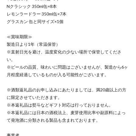
Nクラシック 350ml缶×8本
レモンラードラー 350ml缶×7本
グラスカン 缶と同サイズ×1個
≪賞味期限≫
製造日より1年（常温保管）
※直射日光を避け、温度変化の少ない場所で保管してくださ
い。
※ビールの品質、味わいに問題はございませんが、製造から6ヶ
月程度経過しているものが入る可能性がございます。
※酒類返礼品のお申し込みにあたりましては、満20歳以上の方
に限定させていただきます。
※本返礼品は熨斗などギフト対応は行っておりません。
※本返礼品には日本の酒税法上、麦芽使用比率や副原料によっ
て発泡酒に分類される製品も含まれております。
事業者