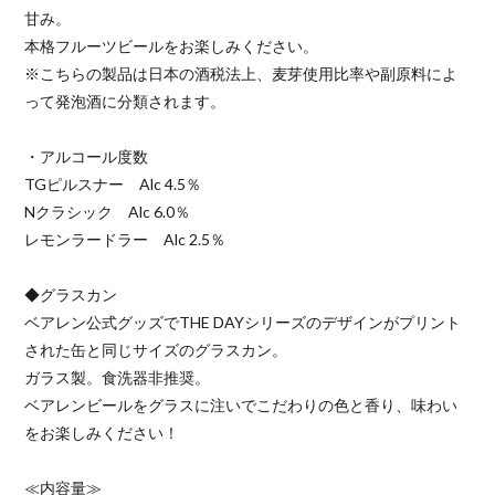
甘み。
本格フルーツビールをお楽しみください。
※こちらの製品は日本の酒税法上、麦芽使用比率や副原料によ
って発泡酒に分類されます。
・アルコール度数
TGピルスナー Alc 4.5％
Nクラシック Alc 6.0％
レモンラードラー Alc 2.5％
◆グラスカン
ベアレン公式グッズでTHE DAYシリーズのデザインがプリント
された缶と同じサイズのグラスカン。
ガラス製。食洗器非推奨。
ベアレンビールをグラスに注いでこだわりの色と香り、味わい
をお楽しみください！
≪内容量≫