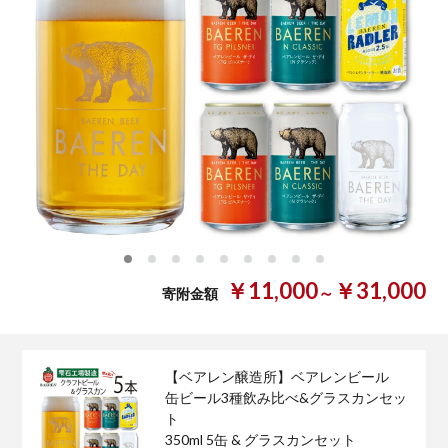
0
1
2
3
4
5
6
7
8
￥11,000
￥31,000
～
寄附金額
【ベアレン醸造所】ベアレンビール
缶ビール3種飲み比べ&グラスカンセッ
ト
350ml 5缶 & グラスカンセット