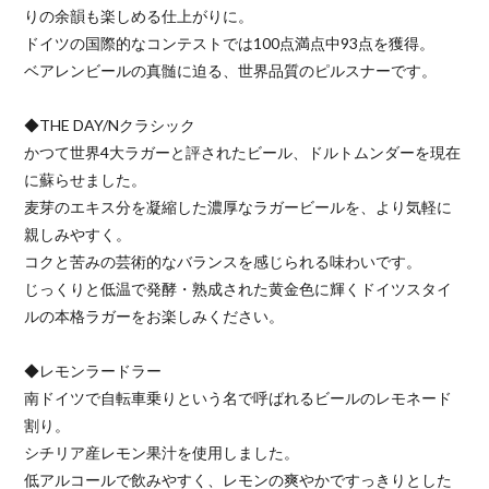
りの余韻も楽しめる仕上がりに。
ドイツの国際的なコンテストでは100点満点中93点を獲得。
ベアレンビールの真髄に迫る、世界品質のピルスナーです。
◆THE DAY/Nクラシック
かつて世界4大ラガーと評されたビール、ドルトムンダーを現在
に蘇らせました。
麦芽のエキス分を凝縮した濃厚なラガービールを、より気軽に
親しみやすく。
コクと苦みの芸術的なバランスを感じられる味わいです。
じっくりと低温で発酵・熟成された黄金色に輝くドイツスタイ
ルの本格ラガーをお楽しみください。
◆レモンラードラー
南ドイツで自転車乗りという名で呼ばれるビールのレモネード
割り。
シチリア産レモン果汁を使用しました。
低アルコールで飲みやすく、レモンの爽やかですっきりとした