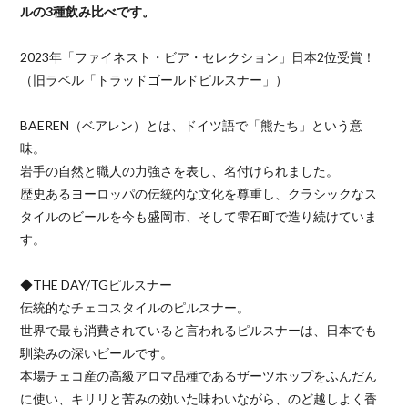
ルの3種飲み比べです。
2023年「ファイネスト・ビア・セレクション」日本2位受賞！
（旧ラベル「トラッドゴールドピルスナー」）
BAEREN（ベアレン）とは、ドイツ語で「熊たち」という意
味。
岩手の自然と職人の力強さを表し、名付けられました。
歴史あるヨーロッパの伝統的な文化を尊重し、クラシックなス
タイルのビールを今も盛岡市、そして雫石町で造り続けていま
す。
◆THE DAY/TGピルスナー
伝統的なチェコスタイルのピルスナー。
世界で最も消費されていると言われるピルスナーは、日本でも
馴染みの深いビールです。
本場チェコ産の高級アロマ品種であるザーツホップをふんだん
に使い、キリリと苦みの効いた味わいながら、のど越しよく香