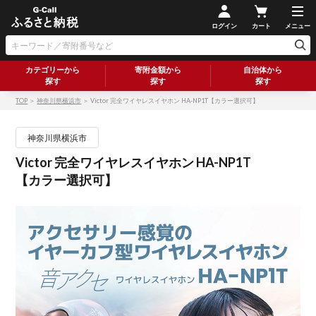
ログイン
カート
メニュー
カテゴリーから
寄附金額から
自治体から
探す
探す
探す
TOP
＞
神奈川県横浜市
＞ Victor 完全ワイヤレスイヤホン HA-NP1T【カラー選択可】
神奈川県横浜市
Victor 完全ワイヤレスイヤホン HA-NP1T
【カラー選択可】