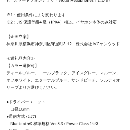
9. スマートフォンアプリ「Victor Headphones」に対応
※1：使用条件により変わります
※2：JIS 保護等級4 級（IPX4）相当。イヤホン本体のみ対応
【企画立案】
神奈川県横浜市神奈川区守屋町3-12 株式会社JVCケンウッド
≪返礼品内容≫
【カラー選択可】
ティールブルー、コールブラック、アイスグレー、マルーン、
オフホワイト、エターナルブルー、サンドピーチ、ソルティオ
リーブよりお選びください。
●ドライバーユニット
口径10mm
●通信方式 / 出力
Bluetooth® 標準規格 Ver.5.3 / Power Class 1※3