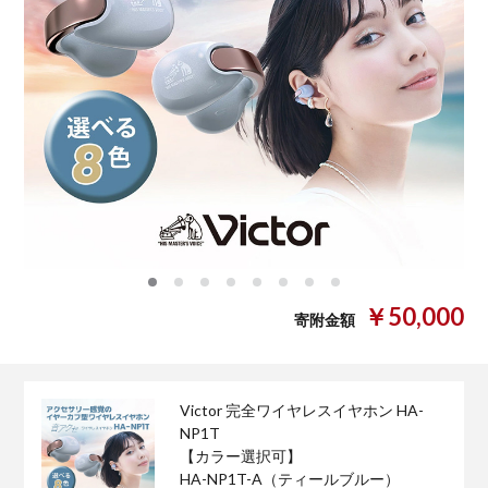
0
1
2
3
4
5
6
7
￥50,000
寄附金額
Victor 完全ワイヤレスイヤホン HA-
NP1T
【カラー選択可】
HA-NP1T-A（ティールブルー）