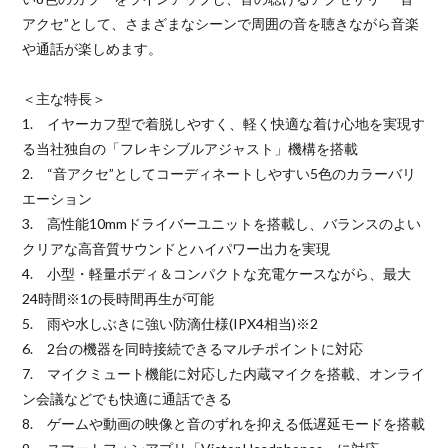
アクセ”として、さまざまなシーンで周囲の音を聴きながら音楽
や通話が楽しめます。
＜主な特長＞
1. イヤーカフ型で着脱しやすく、軽く快適な着け心地を実現す
る当社独自の「フレキシブルアジャスト」機構を搭載
2. “音アクセ”としてコーディネートしやすい5色のカラーバリ
エーション
3. 高性能10mmドライバーユニットを搭載し、バランスのよい
クリアな高音質サウンドとハイパワー出力を実現
4. 小型・軽量ボディ＆コンパクトな充電ケースながら、最大
24時間※1の長時間再生が可能
5. 雨や水しぶきに強い防滴仕様(IPX4相当)※2
6. 2台の機器を同時接続できるマルチポイントに対応
7. マイクミュート機能に対応した内蔵マイクを搭載、オンライ
ン会議などでも快適に通話できる
8. ゲームや動画の映像と音のずれを抑える低遅延モードを搭載