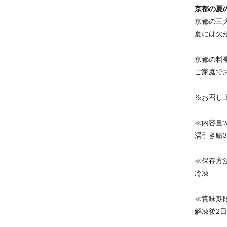
京都の夏
京都の三
夏には欠
京都の料
ご家庭で
※お召し
≪内容量
湯引き鱧3
≪保存方
冷凍
≪賞味期
解凍後2