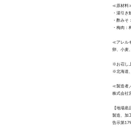
≪原材料
・湯引き
・酢みそ
・梅肉：
≪アレル
卵、小麦
※お召し
※北海道
≪製造者
株式会社
【地場産
製造、加
告示第17