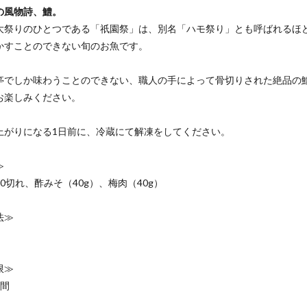
の風物詩、鱧。
大祭りのひとつである「祇園祭」は、別名「ハモ祭り」とも呼ばれるほ
かすことのできない旬のお魚です。
亭でしか味わうことのできない、職人の手によって骨切りされた絶品の
お楽しみください。
上がりになる1日前に、冷蔵にて解凍をしてください。
≫
0切れ、酢みそ（40g）、梅肉（40g）
法≫
限≫
日間