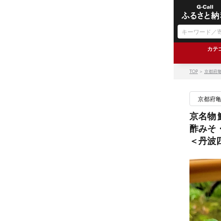
カテ
TOP
＞
京都府
京都府
京名物 
酢みそ
＜丹波