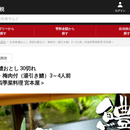
ログイン
ゴリーから
寄附金額から
自治体
探す
探す
探す
亀岡市
＞ 京名物 鱧おとし 30切れ酢みそ・梅肉付（湯引き鱧）3～4人前＜丹波四季菜料理 宮本屋＞
亀岡市
鱧おとし 30切れ
・梅肉付（湯引き鱧）3～4人前
四季菜料理 宮本屋＞