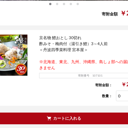
0
1
2
3
4
￥2
寄附金額
京名物 鱧おとし 30切れ
酢みそ・梅肉付（湯引き鱧）3～4人前
＜丹波四季菜料理 宮本屋＞
※北海道、東北、九州、沖縄県、島しょ部への届
きません
寄附番号 107101
￥2
寄附金額：
数量：
カートに入れる