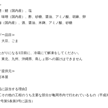
≫
鱧：鱧（国内産）、塩
：味噌（国内産）、酢、砂糖、醤油、アミノ酸、胡麻、卵
梅（国内産）、酒、醤油、米麹、アミノ酸、砂糖
ギー品目≫
、大豆、ごま
上がりになる1日前に、冷蔵にて解凍をしてください。
、東北、九州、沖縄県、島しょ部への届けはできません
／提供元≫
宮本屋
品に該当する理由】
工その他の工程のうち主要な部分が亀岡市内で行われているもの（平成3
9号第5条第3号に該当）