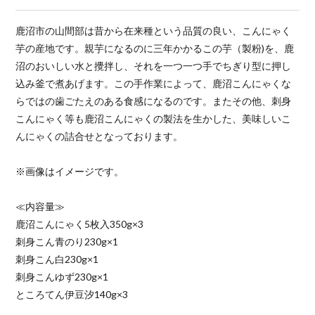
鹿沼市の山間部は昔から在来種という品質の良い、こんにゃく
芋の産地です。親芋になるのに三年かかるこの芋（製粉)を、鹿
沼のおいしい水と攪拌し、それを一つ一つ手でちぎり型に押し
込み釜で煮あげます。この手作業によって、鹿沼こんにゃくな
らではの歯ごたえのある食感になるのです。またその他、刺身
こんにゃく等も鹿沼こんにゃくの製法を生かした、美味しいこ
んにゃくの詰合せとなっております。
※画像はイメージです。
≪内容量≫
鹿沼こんにゃく5枚入350g×3
刺身こん青のり230g×1
刺身こん白230g×1
刺身こんゆず230g×1
ところてん伊豆汐140g×3