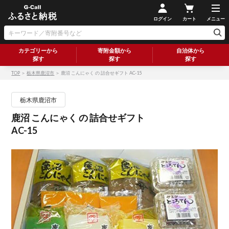
ログイン
カート
メニュー
カテゴリーから
寄附金額から
自治体から
探す
探す
探す
TOP
＞
栃木県鹿沼市
＞ 鹿沼 こんにゃく の 詰合せギフト AC-15
栃木県鹿沼市
鹿沼 こんにゃく の 詰合せギフト
AC-15