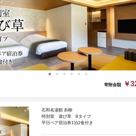
0
1
2
3
4
5
￥32
寄附金額
石和名湯館 糸柳
特別室 遊び草 Bタイプ
平日ペア宿泊券1泊2食付き