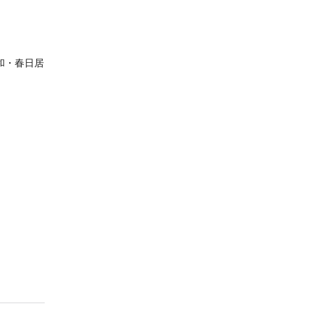
和・春日居
。