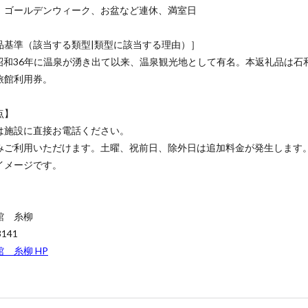
、ゴールデンウィーク、お盆など連休、満室日
品基準（該当する類型|類型に該当する理由）］
は昭和36年に温泉が湧き出て以来、温泉観光地として有名。本返礼品は石
旅館利用券。
点】
は施設に直接お電話ください。
みご利用いただけます。土曜、祝前日、除外日は追加料金が発生します
イメージです。
館 糸柳
3141
 糸柳 HP