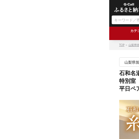
カテ
TOP
＞
山梨県
山梨県
石和名
特別室
平日ペ