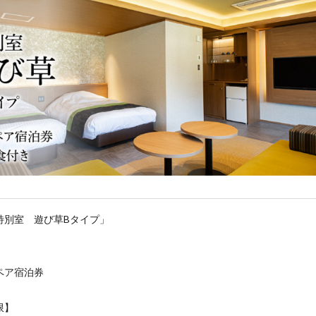
特別室 遊び草Bタイプ」
ペア宿泊券
限】