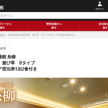
ログイン
ゴリーから
寄附金額から
自治体
探す
探す
探す
笛吹市
＞ 石和名湯館 糸柳特別室 遊び草 Bタイプ平日ペア宿泊券1泊2食付き
笛吹市
湯館 糸柳
 遊び草 Bタイプ
ア宿泊券1泊2食付き