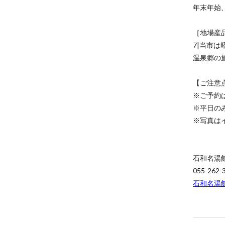
年末年始
［地場産
7|当市
温泉郷の
【ご注意
※ご予約
※平日の
※写真は
石和名湯
055-262-
石和名湯館