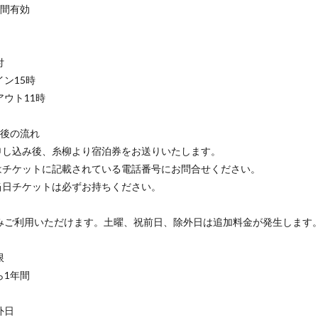
年間有効
付
ン15時
ウト11時
み後の流れ
お申し込み後、糸柳より宿泊券をお送りいたします。
約はチケットに記載されている電話番号にお問合せください。
泊当日チケットは必ずお持ちください。
みご利用いただけます。土曜、祝前日、除外日は追加料金が発生します
限
ら1年間
外日