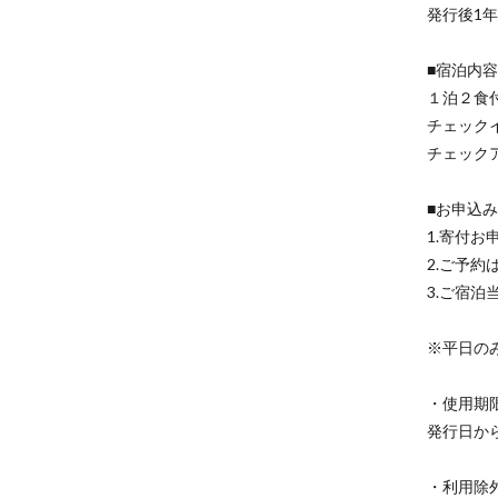
発行後1
■宿泊内容
１泊２食
チェックイ
チェックア
■お申込
1.寄付
2.ご予
3.ご宿
※平日の
・使用期
発行日か
・利用除