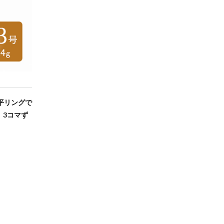
平リングで
、3コマず