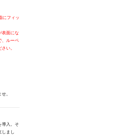
指にフィッ
が表面にな
で、ルーペ
ださい。
ませ。
を導入。そ
立しまし