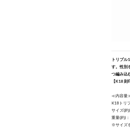
トリプル
す。性別
つ編み込
【K18 
≪内容量
K18トリ
サイズ(約
重量(約)：1
※サイズ