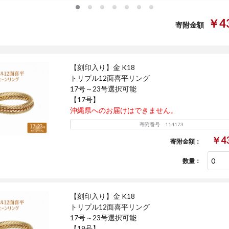
0
1
2
3
4
5
6
￥43
寄附金額
【刻印入り】金 K18
トリプル12面喜平リング
17号～23号選択可能
【17号】
沖縄県へのお届けはできません。
寄附番号 114173
￥43
寄附金額：
数量：
【刻印入り】金 K18
トリプル12面喜平リング
17号～23号選択可能
【19号】