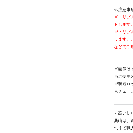
≪注意事
※トリプ
トします
※トリプ
ります。
などでご
※画像は
※ご使用
※製造ロ
※チェー
＜高い信
桑山は、
れまで職