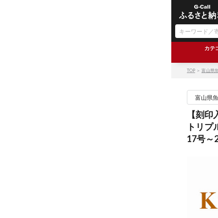
カテ
TOP
＞
富山県
富山県
【刻印入
トリプ
17号～