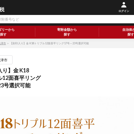
ログイン
ゴリーから
寄附金額から
自治体
探す
探す
探す
魚津市
＞ 【刻印入り】金 K18トリプル12面喜平リング17号～23号選択可能
魚津市
り】金 K18
ル12面喜平リング
23号選択可能