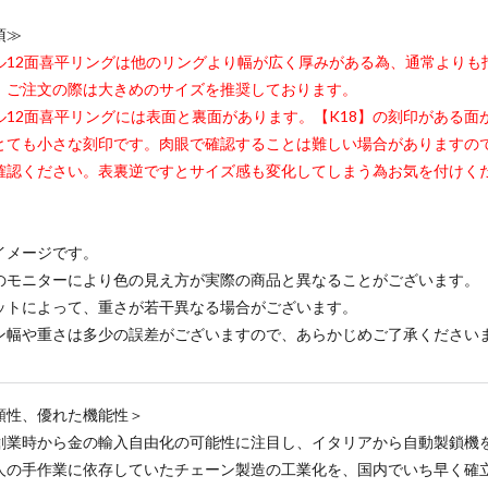
項≫
ル12面喜平リングは他のリングより幅が広く厚みがある為、通常よりも
。ご注文の際は大きめのサイズを推奨しております。
ル12面喜平リングには表面と裏面があります。【K18】の刻印がある面
とても小さな刻印です。肉眼で確認することは難しい場合がありますの
確認ください。表裏逆ですとサイズ感も変化してしまう為お気を付けく
イメージです。
のモニターにより色の見え方が実際の商品と異なることがございます。
ットによって、重さが若干異なる場合がございます。
ン幅や重さは多少の誤差がございますので、あらかじめご了承ください
頼性、優れた機能性＞
創業時から金の輸入自由化の可能性に注目し、イタリアから自動製鎖機
人の手作業に依存していたチェーン製造の工業化を、国内でいち早く確