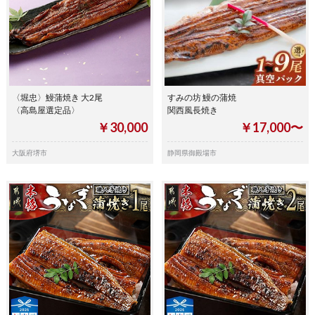
〈堀忠〉鰻蒲焼き 大2尾
すみの坊 鰻の蒲焼
〈高島屋選定品〉
関西風長焼き
￥30,000
￥17,000〜
大阪府堺市
静岡県御殿場市