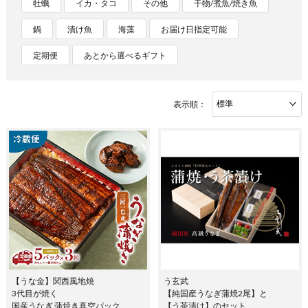
牡蠣
イカ・タコ
その他
干物/煮魚/焼き魚
鍋
漬け魚
海藻
お届け日指定可能
定期便
あとから選べるギフト
表示順：
【うな金】関西風地焼
う玄武
3代目が焼く
【純国産うなぎ蒲焼2尾】と
国産うなぎ 蒲焼き真空パック
【う茶漬け】のセット