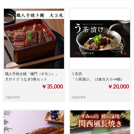
職人手焼き鰻「儀門（ギモン）」
う玄武
大サイズ うなぎ3尾セット
「う茶漬け」（2食分入り×4個）
￥35,000
￥20,000
大阪府堺市
大阪府堺市