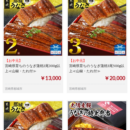
【お中元】
【お中元】
宮崎県育ちのうなぎ蒲焼2尾300g以
宮崎県育ちのうなぎ蒲焼3尾500g以
上≪山椒・たれ付≫
上≪山椒・たれ付≫
￥13,000
￥20,000
宮崎県都城市
宮崎県都城市