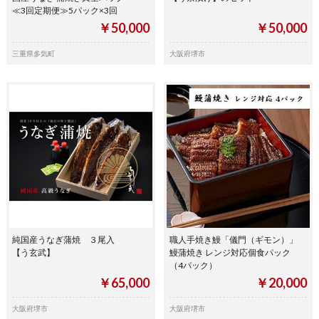
≪3回定期便≫5パック×3回
￥50,000
￥50,000
三重県多気町
大阪府堺市
純国産うなぎ蒲焼 ３尾入
職人手焼き鰻「儀門（ギモン）」
【う玄武】
鰻蒲焼き レンジ対応個食パック
（4パック）
￥65,000
￥20,000
大阪府堺市
大阪府堺市