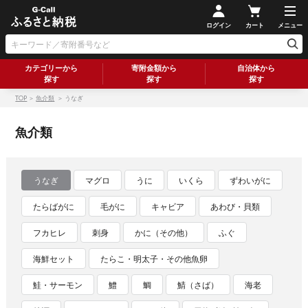
ログイン
カート
メニュー
カテゴリーから
寄附金額から
自治体から
探す
探す
探す
TOP
＞
魚介類
＞ うなぎ
魚介類
うなぎ
マグロ
うに
いくら
ずわいがに
たらばがに
毛がに
キャビア
あわび・貝類
フカヒレ
刺身
かに（その他）
ふぐ
海鮮セット
たらこ・明太子・その他魚卵
鮭・サーモン
鱧
鯛
鯖（さば）
海老