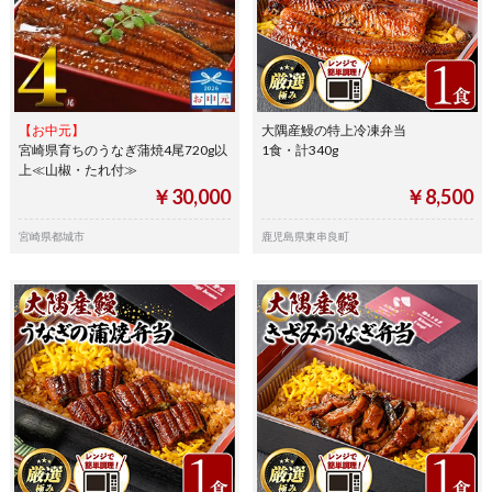
【お中元】
大隅産鰻の特上冷凍弁当
宮崎県育ちのうなぎ蒲焼4尾720g以
1食・計340g
上≪山椒・たれ付≫
￥30,000
￥8,500
宮崎県都城市
鹿児島県東串良町