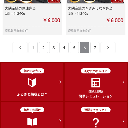
大隅産鰻の冷凍弁当
大隅産鰻のきざみうなぎ弁当
1食・計240g
1食・計240g
￥6,000
￥6,000
鹿児島県東串良町
鹿児島県東串良町
1
2
3
4
5
6
7
初めての方へ
あなたの目安は？
控除上限額
ふるさと納税とは？
簡単シミュレーション
無料でお届け
疑問をチェック！