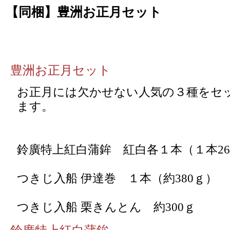
【同梱】豊洲お正月セット
豊洲お正月セット
お正月には欠かせない人気の３種をセ
ます。
鈴廣特上紅白蒲鉾 紅白各１本（１本26
つきじ入船 伊達巻 １本（約380ｇ）
つきじ入船 栗きんとん 約300ｇ