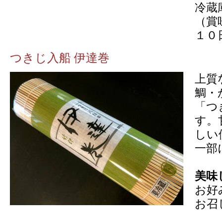
冷蔵
（賞
１０
つきじ入船 伊達巻
上質
鯛・
「つ
す。
しい
一部
美味
お好
お召