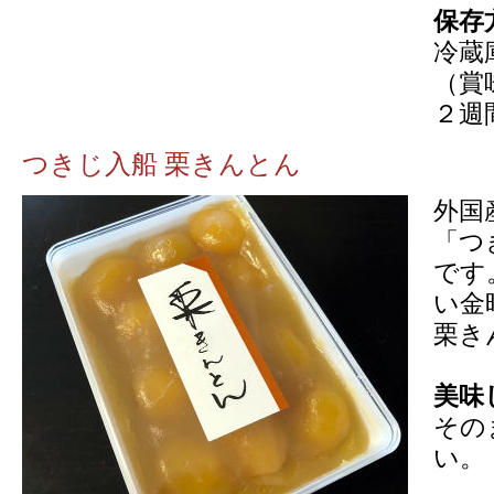
保存
冷蔵
（賞
２週
つきじ入船 栗きんとん
外国
「つ
です
い金
栗き
美味
その
い。