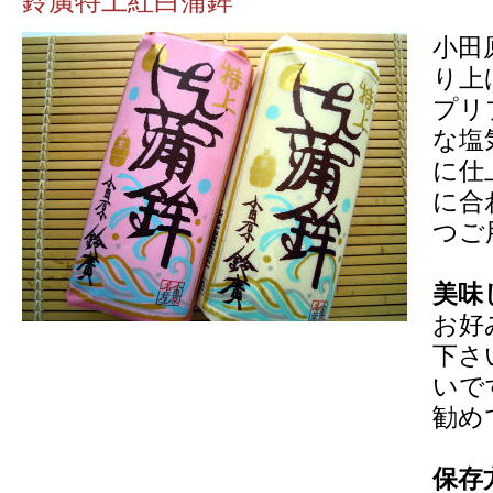
鈴廣特上紅白蒲鉾
小田
り上
プリ
な塩
に仕
に合
つご
美味
お好
下さ
いで
勧め
保存