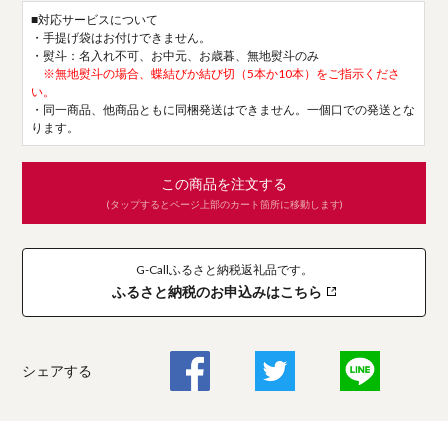
■対応サービスについて
・手提げ袋はお付けできません。
・熨斗：名入れ不可、お中元、お歳暮、無地熨斗のみ
※無地熨斗の場合、蝶結びか結び切（5本か10本）をご指示くださ
い。
・同一商品、他商品ともに同梱発送はできません。一個口での発送とな
ります。
この商品を注文する
(タップするとページ上部のカート箇所に移動します)
G-Callふるさと納税返礼品です。
ふるさと納税のお申込みはこちら
シェアする