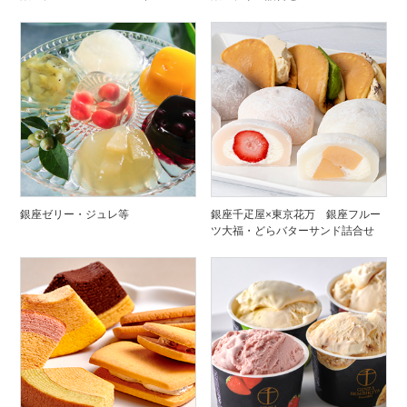
銀座ゼリー・ジュレ等
銀座千疋屋×東京花万 銀座フルー
ツ大福・どらバターサンド詰合せ