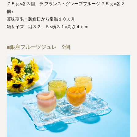
７５ｇ×各３個、ラ フランス・グレープフルーツ ７５ｇ×各２
個）
賞味期限：製造日から常温１０ヵ月
箱サイズ：縦３２．５×横３１×高さ４ｃｍ
■銀座フルーツジュレ 9個