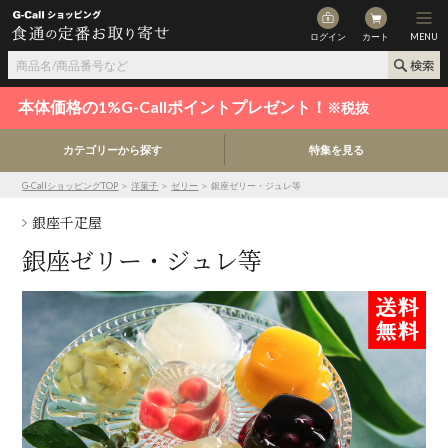
ログイン
カート
MENU
本体価格の1%G-Callポイントプレゼント！
※税抜
カテゴリーから探す
特集を見る
G-CallショッピングTOP
＞
洋菓子
＞
ゼリー
＞ 銀座ゼリー・ジュレ等
銀座千疋屋
銀座ゼリー・ジュレ等