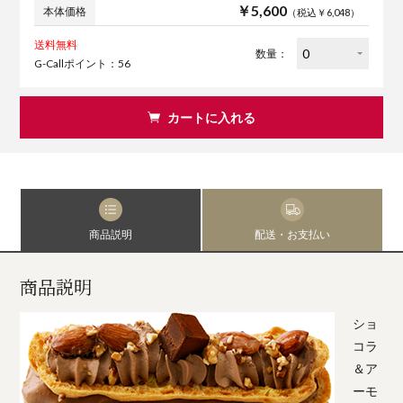
￥5,600
本体価格
（税込￥6,048）
送料無料
数量：
G-Callポイント：56
カートに入れる
商品説明
配送・お支払い
商品説明
ショ
コラ
＆ア
ーモ