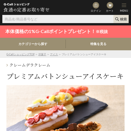
ログイン
カート
MENU
本体価格の1%G-Callポイントプレゼント！
※税抜
カテゴリーから探す
特集を見る
G-CallショッピングTOP
＞
洋菓子
＞
アイス
＞ プレミアムバトンシューアイスケーキ
クレームデラクレーム
プレミアムバトンシューアイスケーキ