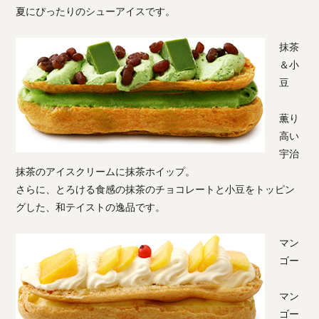
夏にぴったりのシューアイスです。
抹茶
＆小
豆
薫り
高い
宇治
抹茶のアイスクリームに抹茶ホイップ。
さらに、とろける食感の抹茶のチョコレートと小豆をトッピン
グした、和テイストの逸品です。
マン
ゴー
マン
ゴー