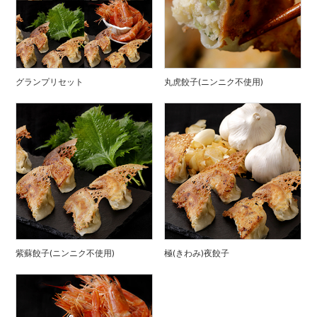
グランプリセット
丸虎餃子(ニンニク不使用)
紫蘇餃子(ニンニク不使用)
極(きわみ)夜餃子