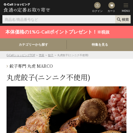
ログイン
カート
MENU
本体価格の1%G-Callポイントプレゼント！
※税抜
カテゴリーから探す
特集を見る
G-CallショッピングTOP
＞
惣菜
＞
餃子
＞ 丸虎餃子(ニンニク不使用)
餃子専門 丸虎 MARCO
丸虎餃子(ニンニク不使用)