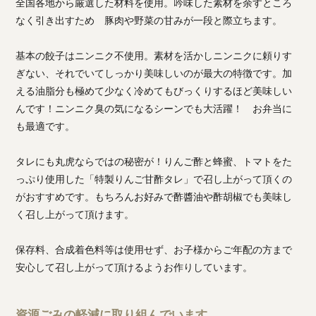
全国各地から厳選した材料を使用。吟味した素材を余すところ
なく引き出すため 豚肉や野菜の甘みが一段と際立ちます。
基本の餃子はニンニク不使用。素材を活かしニンニクに頼りす
ぎない、それでいてしっかり美味しいのが最大の特徴です。加
える油脂分も極めて少なく冷めてもびっくりするほど美味しい
んです！ニンニク臭の気になるシーンでも大活躍！ お弁当に
も最適です。
タレにも丸虎ならではの秘密が！りんご酢と蜂蜜、トマトをた
っぷり使用した「特製りんご甘酢タレ」で召し上がって頂くの
がおすすめです。もちろんお好みで酢醬油や酢胡椒でも美味し
く召し上がって頂けます。
保存料、合成着色料等は使用せず、お子様からご年配の方まで
安心して召し上がって頂けるようお作りしています。
資源ごみの軽減に取り組んでいます