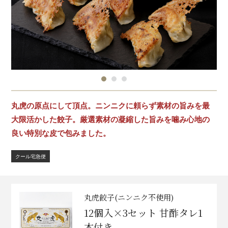
丸虎の原点にして頂点。ニンニクに頼らず素材の旨みを最
大限活かした餃子。厳選素材の凝縮した旨みを噛み心地の
良い特別な皮で包みました。
クール宅急便
丸虎餃子(ニンニク不使用)
12個入×3セット 甘酢タレ1
本付き