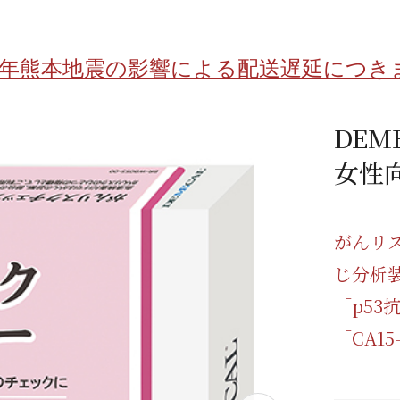
/ドリンク
ベビー
調味料
伝統工芸
乳製品/
事務用品
8年熊本地震の影響による配送遅延につき
材
関連
ギフト
豊洲お取
DE
女性
がんリ
じ分析
「p5
「CA1