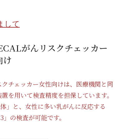
蜂蜜
パン
防災関連
まして
り寄せ
健康/美容
MECALがんリスクチェッカー
向け
スクチェッカー女性向けは、医療機関と同
装置を用いて検査精度を担保しています。
3抗体」と、女性に多い乳がんに反応する
5-3」の検査が可能です。