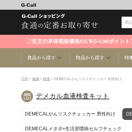
ご注文の本体税抜価格の1％G-Callポイ
食品から探す
物品から探す
特
食品から探す
物品から探す
特集・セール情報
TOP
>
健康
>
検査
> DEMECALがんリスクチェッカー 女性向け
デメカル血液検査キット
くだもの
趣味・雑貨
お米
芸能・
DEMECALがんリスクチェッカー 男性向け
D
洋菓子
キッチン用品
和菓子
ファッ
DEMECALメタボ+生活習慣病セルフチェック