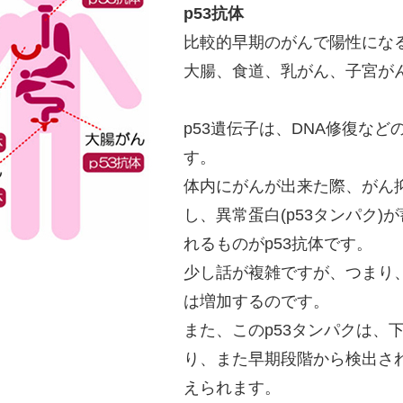
p53抗体
比較的早期のがんで陽性にな
大腸、食道、乳がん、子宮が
p53遺伝子は、DNA修復な
す。
体内にがんが出来た際、がん抑
し、異常蛋白(p53タンパク
れるものがp53抗体です。
少し話が複雑ですが、つまり、
は増加するのです。
また、このp53タンパクは、
り、また早期段階から検出さ
えられます。