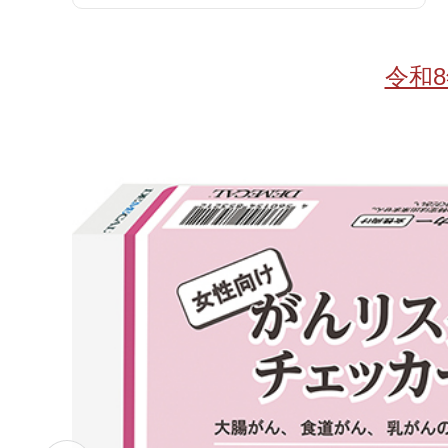
お酒
家電
珈琲/茶
キッズ
令和
鍋
健康/美容
旬の食
ペット
産地検索