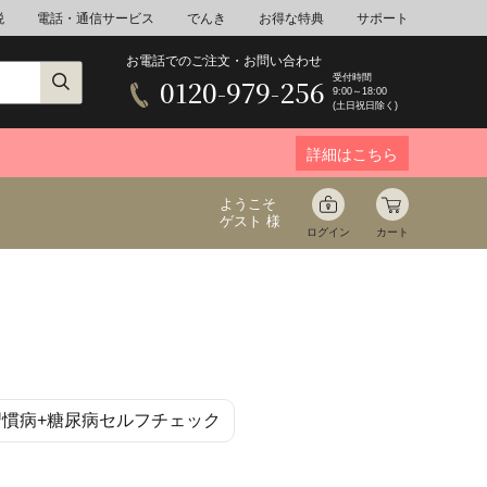
税
電話・通信サービス
でんき
お得な特典
サポート
お電話でのご注文・お問い合わせ
受付時間
0120-979-256
9:00～18:00
(土日祝日除く)
詳細はこちら
ようこそ
ゲスト 様
ログイン
カート
ア
野菜
花束ギフト
活習慣病+糖尿病セルフチェック
ゆ
ミネラルウォーター
音楽