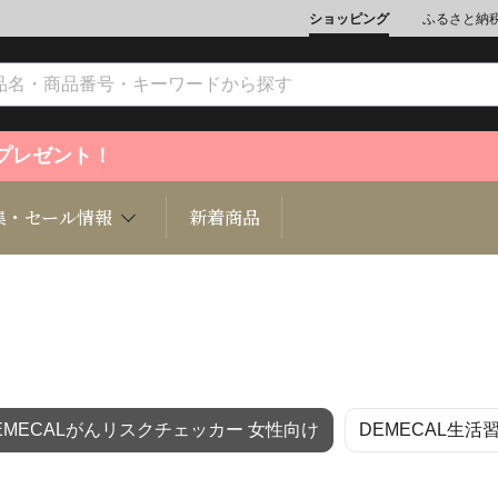
ショッピング
ふるさと納
ントプレゼント！
集・セール情報
新着商品
文化
魚介類
ジュエリー
肉類
インテリ
EMECALがんリスクチェッカー 女性向け
DEMECAL生
ション
総菜
定期購読雑誌
麺類/つ
書籍