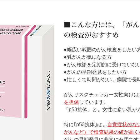
■こんな方には、「がん
の検査がおすすめ
●幅広い範囲のがん検査をしたい
●乳がんが気になる方
●がん検診を定期的に受けていな
●がんの早期発見をしたい方
●忙しくて時間がない、病院で長
がんリスクチェッカー女性向けは
を担保
しています。
「p53抗体」と、女性に多い乳が
特に｢p53抗体｣は、
自覚症状のな
がんなど）で検査結果の値が高く
がんの早期発見に非常に有用です