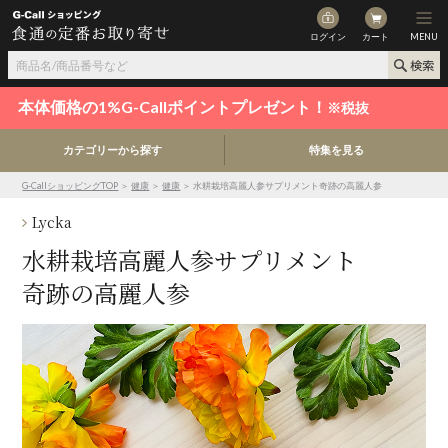
ログイン
カート
MENU
本体価格の1%G-Callポイントプレゼント！
※税抜
カテゴリーから探す
特集を見る
G-CallショッピングTOP
＞
健康
＞
健康
＞ 水耕栽培高麗人参サプリメント奇跡の高麗人参
Lycka
水耕栽培高麗人参サプリメント
奇跡の高麗人参