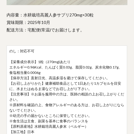
内容量：水耕栽培高麗人参サプリ270mg×30粒
賞味期限：2025年10月
配送方法：宅配便(常温)でお届けします。
のし：対応不可
【栄養成分表示】1粒（270mg)あたり
エネルギー0.96Kcal、たんぱく質0.03g、脂質0.02g、炭水化物0.17g、
食塩相当量0.0006g
【保存方法】直射日光、高温多湿を避けて保存してください。
【お召し上がりかた】健康補助食品として1日あたり1カプセルを目安
に、水またはぬるま湯などでお召し上がり下さい。
【注意事項】※お薬を服用中の方は、医師の相談の上お召し上がりくだ
さい。
※原材料を確認の上、食物アレルギーのある方は、お召し上がりになら
ないでください。
※幼児の手の届かないところに保管してください。
※食生活は主食、副菜を基本に食事のバランスを
【原料原産地】水耕栽培高麗人参末（ベルギー）
【加工地】日本