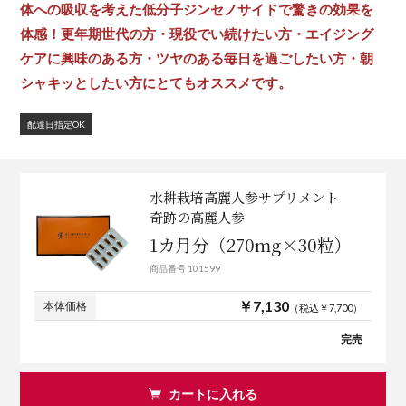
体への吸収を考えた低分子ジンセノサイドで驚きの効果を
体感！更年期世代の方・現役でい続けたい方・エイジング
ケアに興味のある方・ツヤのある毎日を過ごしたい方・朝
シャキッとしたい方にとてもオススメです。
配達日指定OK
水耕栽培高麗人参サプリメント
奇跡の高麗人参
1カ月分（270mg×30粒）
商品番号 101599
￥7,130
本体価格
（税込￥7,700）
完売
カートに入れる