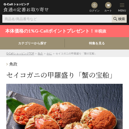
ログイン
カート
MENU
本体価格の1%G-Callポイントプレゼント！
※税抜
カテゴリーから探す
特集を見る
G-CallショッピングTOP
＞
魚介
＞
かに
＞ セイコガニの甲羅盛り「蟹の宝船」
魚政
セイコガニの甲羅盛り「蟹の宝船」