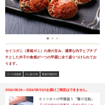
セイコガニ（香箱ガニ）の身の甘み、濃厚な内子とプチプ
チとした外子の食感が一つの甲羅に全て盛りつけられてお
ります。
クール宅急便
のし貼りOK
配達日指定OK
2026/08/26～2026/08/31のお届けご指定はできません。
セイコガニの甲羅盛り「蟹の宝船」
【ご注文前の注意事項（必ずお読みくだ