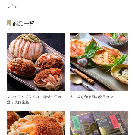
した。
商品一覧
プレミアムズワイガニ 雌雄の甲羅
カニ屋が作る海のグラタン
盛り 夫婦宝船