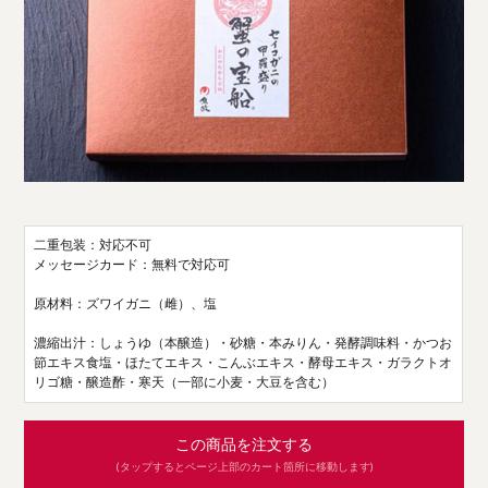
二重包装：対応不可
メッセージカード：無料で対応可
原材料：ズワイガニ（雌）、塩
濃縮出汁：しょうゆ（本醸造）・砂糖・本みりん・発酵調味料・かつお
節エキス食塩・ほたてエキス・こんぶエキス・酵母エキス・ガラクトオ
リゴ糖・醸造酢・寒天（一部に小麦・大豆を含む）
この商品を注文する
(タップするとページ上部のカート箇所に移動します)