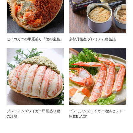
セイコガニの甲羅盛り「蟹の宝船」
京都丹後産 プレミアム蟹缶詰
プレミアムズワイガニ甲羅盛り 蟹
プレミアムズワイガニ地鍋セット -
の漢船
魚政BLACK