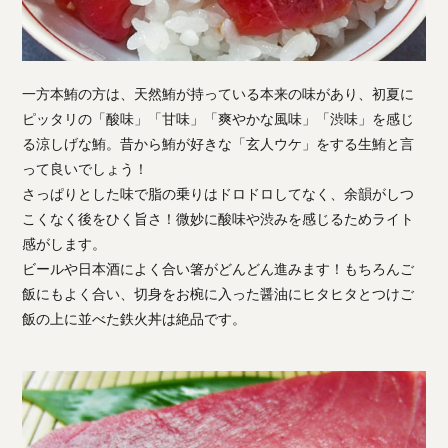
一方本鮪の方は、天然鮪が持っている本来の味があり、初夏に
ピッタリの「酸味」「甘味」「爽やかな風味」「渋味」を感じ
る涼しげな鮪。昔から鮪が好きな「玄人ウケ」をする生鮪と言
って良いでしょう！
さっぱりとした味で脂の乗りはドロドロしてなく、余韻がしつ
こくなく後をひく旨さ！微妙に酸味や渋みを感じるためライト
感がします。
ビールや日本酒によく合い箸がどんどん進みます！もちろんご
飯にもよく合い、切身をお椀に入った醤油にヒタヒタとつけご
飯の上に並べた鉄火丼は絶品です。