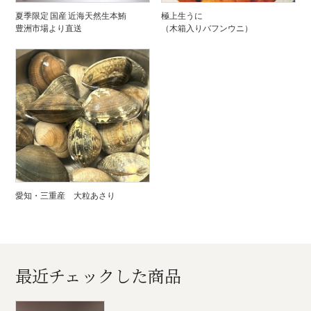
夏季限定 国産 近海天然生本鮪
極上生うに
豊洲市場より直送
（木箱入りバフンウニ）
愛知・三重産 大粒あさり
最近チェックした商品