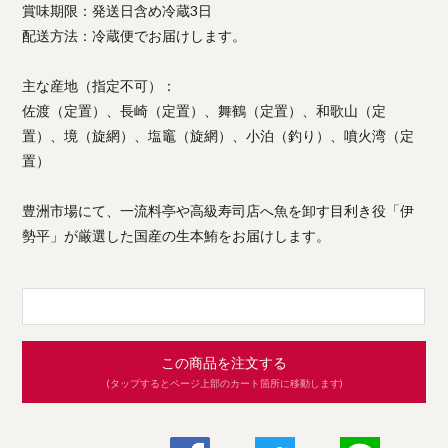
賞味期限：発送日含め冷蔵3日
配送方法：冷蔵便でお届けします。
主な産地（指定不可）：
佐渡（定置）、長崎（定置）、舞鶴（定置）、和歌山（定
置）、境（旋網）、塩竈（旋網）、小泊（釣り）、噴火湾（定
置）
豊洲市場にて、一流料亭や高級寿司店へ魚を卸す目利き役「伊
勢平」が厳選した国産の生本鮪をお届けします。
この商品を注文する
(タップするとページ上部のカート箇所に移動します)