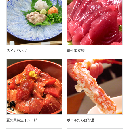
活〆カワハギ
房州産 初鰹
夏の天然生インド鮪
ボイルたらば蟹足