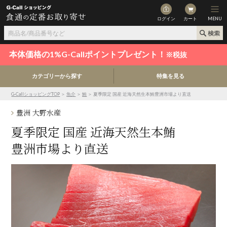
ログイン
カート
MENU
本体価格の1%G-Callポイントプレゼント！
※税抜
カテゴリーから探す
特集を見る
G-CallショッピングTOP
＞
魚介
＞
鮪
＞ 夏季限定 国産 近海天然生本鮪豊洲市場より直送
豊洲 大野水産
夏季限定 国産 近海天然生本鮪
豊洲市場より直送