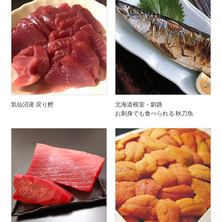
気仙沼産 戻り鰹
北海道根室・釧路
お刺身でも食べられる 秋刀魚