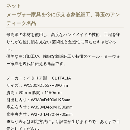
ネット
ヌーヴォー家具を今に伝える象嵌細工、珠玉のアン
ティーク名品
最高級の木材を使用し、高度なハンドメイドの技術、工程を守
りながら他に類を見ない 芸術性と創造性に満ちたキャビネッ
ト。
優美な曲げ加工や、繊細な象嵌細工が特徴のアール・ヌーヴォ
ー家具を現代に伝える逸品です。
メーカー：イタリア製 CL ITALIA
サイズ:：W1300×D555×H890mm
脚高：90ｍｍ 脚間：1150ｍｍ
引出し内寸：W360×D400×H95mm
扉左右内寸：W350×D460×H500mm
扉中央内寸：W270×D470×H700mm
※採寸表示は測定方法により誤差が生じますので、あくまで目
安としてください。