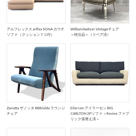
アルフレックス arflex SONA カウチ
WilliamSwitzer Vintageチェア
ソファ （クッション 7 コ付）
＜特注品＞（リペア済）
Zanotta ザノッタ 888Gilda ラウンジ
Eilersen アイラーセン BIG
チェア
CARLTON 2Pソファ ＜Revive ファブ
リック張替え済＞