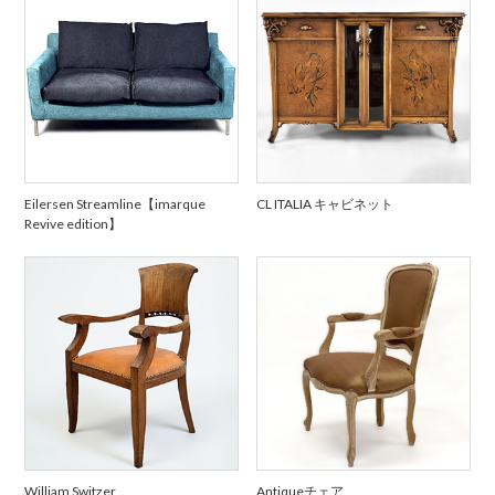
Eilersen Streamline【imarque
CL ITALIA キャビネット
Revive edition】
William Switzer
Antiqueチェア