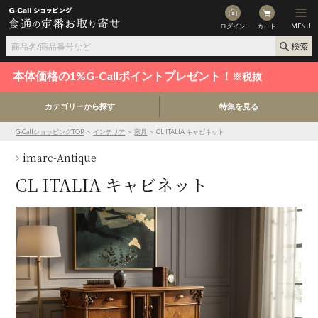
ログイン
カート
MENU
本体価格の1%G-Callポイントプレゼント！
※税抜
カテゴリーから探す
特集を見る
G-CallショッピングTOP
＞
インテリア
＞
家具
＞ CL ITALIA キャビネット
imarc-Antique
CL ITALIA キャビネット