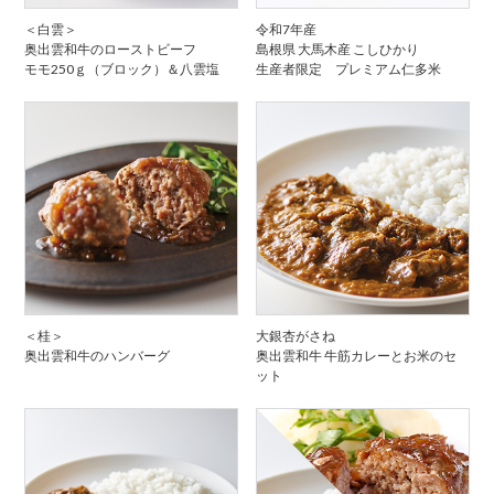
＜白雲＞
令和7年産
奥出雲和牛のローストビーフ
島根県 大馬木産 こしひかり
モモ250ｇ（ブロック）＆八雲塩
生産者限定 プレミアム仁多米
＜桂＞
大銀杏がさね
奥出雲和牛のハンバーグ
奥出雲和牛 牛筋カレーとお米のセ
ット