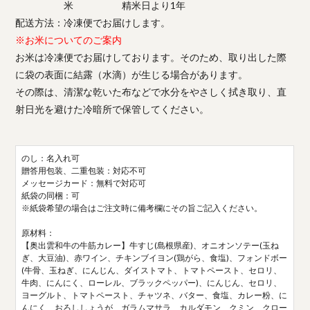
米 精米日より1年
配送方法：冷凍便でお届けします。
※お米についてのご案内
お米は冷凍便でお届けしております。そのため、取り出した際
に袋の表面に結露（水滴）が生じる場合があります。
その際は、清潔な乾いた布などで水分をやさしく拭き取り、直
射日光を避けた冷暗所で保管してください。
のし：名入れ可
贈答用包装、二重包装：対応不可
メッセージカード：無料で対応可
紙袋の同梱：可
※紙袋希望の場合はご注文時に備考欄にその旨ご記入ください。
原材料：
【奥出雲和牛の牛筋カレー】牛すじ(島根県産)、オニオンソテー(玉ね
ぎ、大豆油)、赤ワイン、チキンブイヨン(鶏がら、食塩)、フォンドボー
(牛骨、玉ねぎ、にんじん、ダイストマト、トマトペースト、セロリ、
牛肉、にんにく、ローレル、ブラックペッパー)、にんじん、セロリ、
ヨーグルト、トマトペースト、チャツネ、バター、食塩、カレー粉、に
んにく、おろししょうが、ガラムマサラ、カルダモン、クミン、クロー