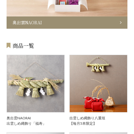
奥出雲NAORAI
商品一覧
奥出雲NAORAI
出雲しめ縄飾り八重垣
出雲しめ縄飾り「福寿」
【毎月5本限定】