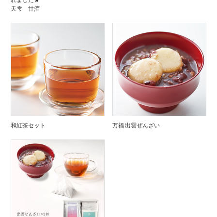
天雫 甘酒
和紅茶セット
万福 出雲ぜんざい