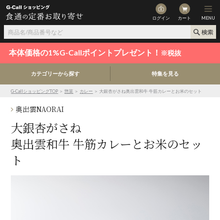
ログイン
カート
MENU
本体価格の1%G-Callポイントプレゼント！
※税抜
カテゴリーから探す
特集を見る
G-CallショッピングTOP
＞
惣菜
＞
カレー
＞ 大銀杏がさね奥出雲和牛 牛筋カレーとお米のセット
奥出雲NAORAI
大銀杏がさね
奥出雲和牛 牛筋カレーとお米のセッ
ト