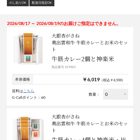
のし貼りOK
配達日指定OK
2026/08/17 ～ 2026/08/19のお届けご指定はできません。
大銀杏がさね
奥出雲和牛 牛筋カレーとお米のセッ
ト
牛筋カレー2個と神楽米
商品番号 109965
￥6,019
本体価格
（税込￥6,500）
送料は
こちら
数量：
G-Callポイント：60
大銀杏がさね
奥出雲和牛 牛筋カレーとお米のセッ
ト
牛筋カレー4個と神楽米・比