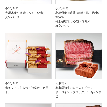
令和7年産
令和7年産
大馬木産 仁多米（なおらい米）
島根県産≪農薬6割減・化学肥料5
真空パック
割減≫
特別栽培米 つや姫（瑞穂米）
真空パック
令和7年産
＜玉雲＞
米ギフト（仁多米・神楽米・比田
奥出雲和牛のローストビーフ
米）
サーロイン（ブロック）550g&八雲
塩