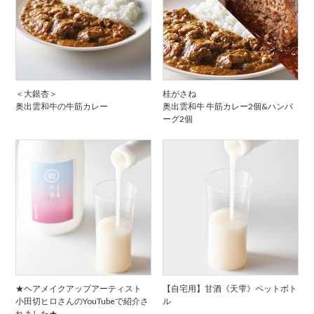
＜大銀杏＞
桂がさね
奥出雲和牛の牛筋カレー
奥出雲和牛 牛筋カレー2個&ハンバ
ーグ2個
★ヘアメイクアップアーティスト
【自宅用】甘酒《天雫》ペットボト
小田切ヒロさんのYouTubeで紹介さ
ル
れました★