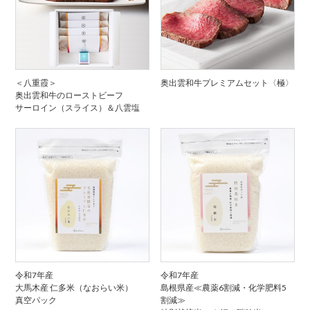
＜八重霞＞
奥出雲和牛プレミアムセット〈極〉
奥出雲和牛のローストビーフ
サーロイン（スライス）＆八雲塩
令和7年産
令和7年産
大馬木産 仁多米（なおらい米）
島根県産≪農薬6割減・化学肥料5
真空パック
割減≫