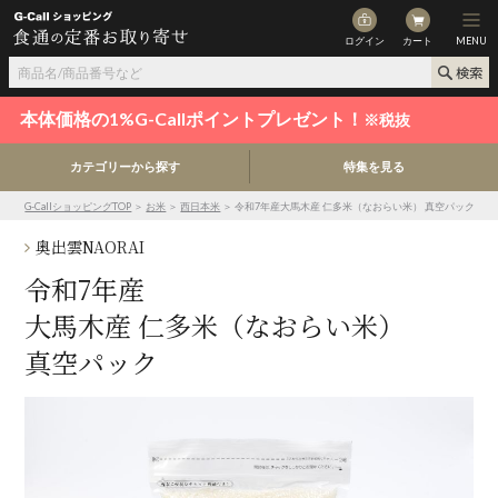
ログイン
カート
MENU
本体価格の1%G-Callポイントプレゼント！
※税抜
カテゴリーから探す
特集を見る
G-CallショッピングTOP
＞
お米
＞
西日本米
＞ 令和7年産大馬木産 仁多米（なおらい米） 真空パック
奥出雲NAORAI
令和7年産
大馬木産 仁多米（なおらい米）
真空パック