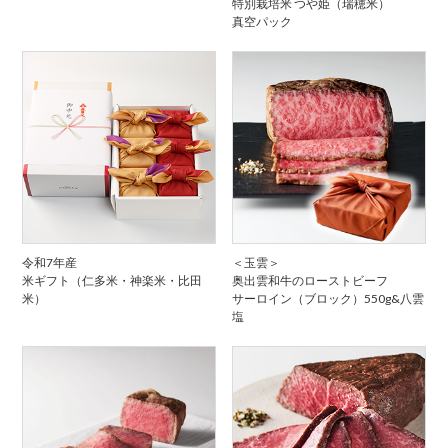
特別栽培米 つや姫（瑞穂米）
真空パック
令和7年産
＜玉雲＞
米ギフト（仁多米・神楽米・比田
奥出雲和牛のローストビーフ
米）
サーロイン（ブロック）550g&八雲
塩