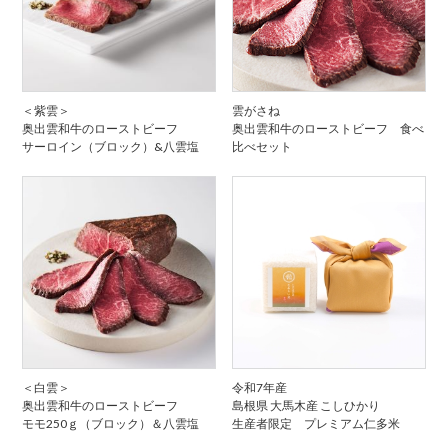
＜紫雲＞
雲がさね
奥出雲和牛のローストビーフ
奥出雲和牛のローストビーフ 食べ
サーロイン（ブロック）&八雲塩
比べセット
＜白雲＞
令和7年産
奥出雲和牛のローストビーフ
島根県 大馬木産 こしひかり
モモ250ｇ（ブロック）＆八雲塩
生産者限定 プレミアム仁多米