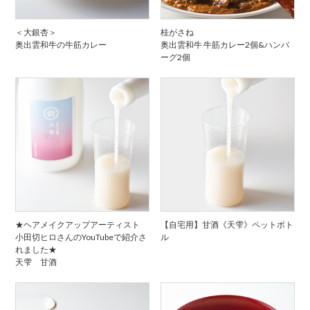
＜大銀杏＞
桂がさね
奥出雲和牛の牛筋カレー
奥出雲和牛 牛筋カレー2個&ハンバ
ーグ2個
★ヘアメイクアップアーティスト
【自宅用】甘酒《天雫》ペットボト
小田切ヒロさんのYouTubeで紹介さ
ル
れました★
天雫 甘酒