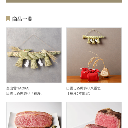
商品一覧
奥出雲NAORAI
出雲しめ縄飾り八重垣
出雲しめ縄飾り「福寿」
【毎月5本限定】