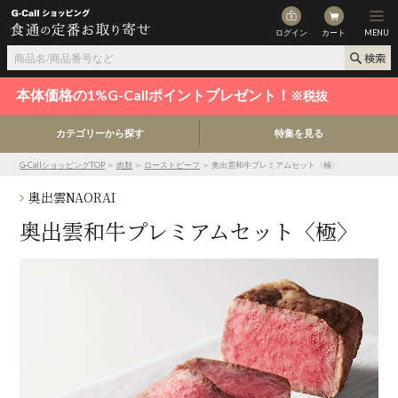
ログイン
カート
MENU
本体価格の1%G-Callポイントプレゼント！
※税抜
カテゴリーから探す
特集を見る
G-CallショッピングTOP
＞
肉類
＞
ローストビーフ
＞ 奥出雲和牛プレミアムセット〈極〉
奥出雲NAORAI
奥出雲和牛プレミアムセット〈極〉