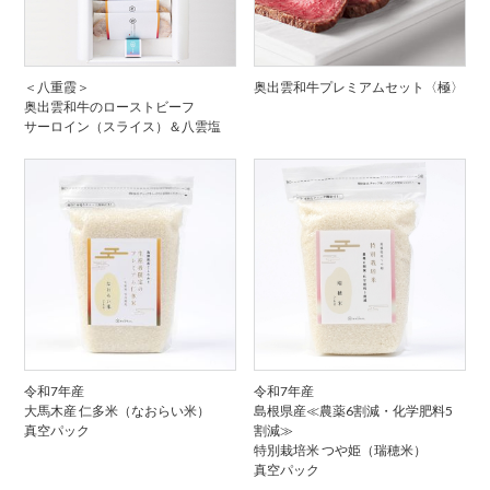
＜八重霞＞
奥出雲和牛プレミアムセット〈極〉
奥出雲和牛のローストビーフ
サーロイン（スライス）＆八雲塩
令和7年産
令和7年産
大馬木産 仁多米（なおらい米）
島根県産≪農薬6割減・化学肥料5
真空パック
割減≫
特別栽培米 つや姫（瑞穂米）
真空パック