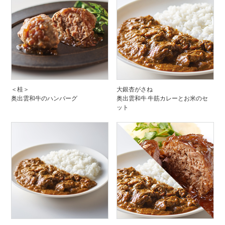
＜桂＞
大銀杏がさね
奥出雲和牛のハンバーグ
奥出雲和牛 牛筋カレーとお米のセ
ット