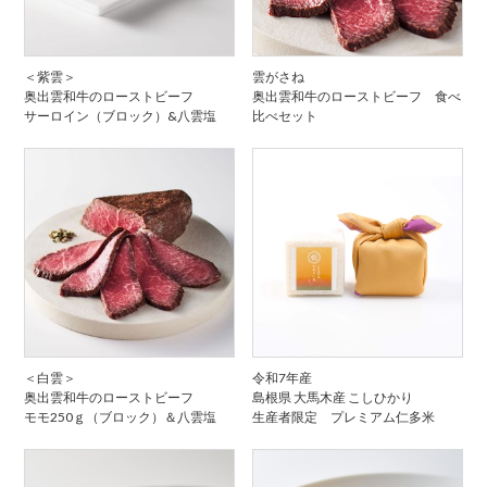
＜紫雲＞
雲がさね
奥出雲和牛のローストビーフ
奥出雲和牛のローストビーフ 食べ
サーロイン（ブロック）&八雲塩
比べセット
＜白雲＞
令和7年産
奥出雲和牛のローストビーフ
島根県 大馬木産 こしひかり
モモ250ｇ（ブロック）＆八雲塩
生産者限定 プレミアム仁多米