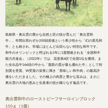
島根県・奥出雲の豊かな自然と匠の技が育んだ「奥出雲和
牛」。年間出荷わずか200頭前後という希少性から「幻の黒毛和
牛」とも称され、市場にほとんど出回らない特別な和牛です。
和牛のオリンピックと呼ばれる5年に1度開催される「全国和牛
能力共進会」（2022年）では、花形第6区で全国1位を獲得。ま
た全出品牛166頭の中から「脂肪の質が最も優れた牛」として特
別賞を受賞。W受賞の栄誉に輝き「美味しい和牛肉」の最高評
価をいただきました。その極上の肉質と豊かな旨みは、まさに
奥出雲の大地の恵みと生産者の技が織りなす逸品です。
奥出雲和牛のローストビーフサーロインブロック
150ｇ（1個）