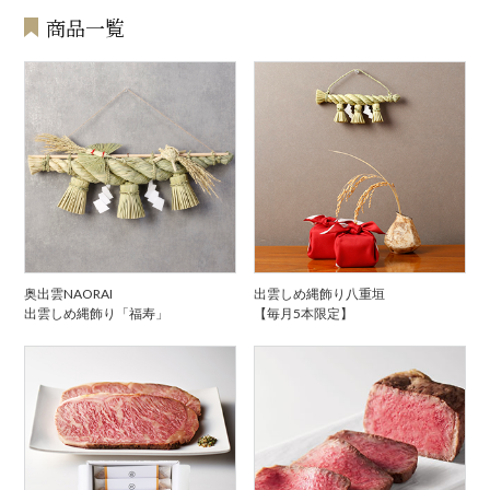
商品一覧
奥出雲NAORAI
出雲しめ縄飾り八重垣
出雲しめ縄飾り「福寿」
【毎月5本限定】