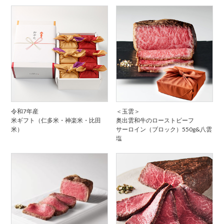
令和7年産
＜玉雲＞
米ギフト（仁多米・神楽米・比田
奥出雲和牛のローストビーフ
米）
サーロイン（ブロック）550g&八雲
塩