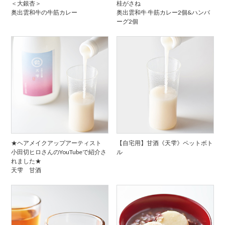
＜大銀杏＞
桂がさね
奥出雲和牛の牛筋カレー
奥出雲和牛 牛筋カレー2個&ハンバ
ーグ2個
★ヘアメイクアップアーティスト
【自宅用】甘酒《天雫》ペットボト
小田切ヒロさんのYouTubeで紹介さ
ル
れました★
天雫 甘酒