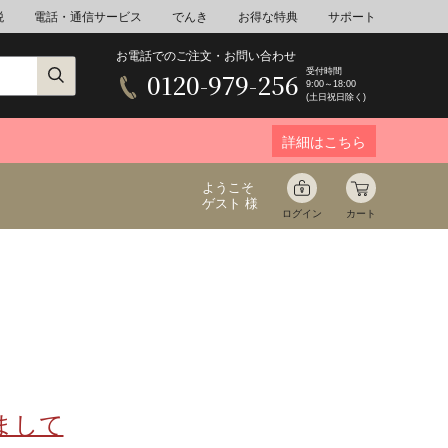
税
電話・通信サービス
でんき
お得な特典
サポート
お電話でのご注文・お問い合わせ
受付時間
0120-979-256
9:00～18:00
(土日祝日除く)
詳細はこちら
ようこそ
ゲスト 様
ログイン
カート
ア
野菜
花束ギフト
ゆ
ミネラルウォーター
音楽
まして