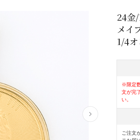
/ドリンク
ベビー
調味料
伝統工芸
乳製品/
事務用品
24金/
材
関連
ギフト
豊洲お取
メイ
1/4
※限定
文が完
い。
ご注文