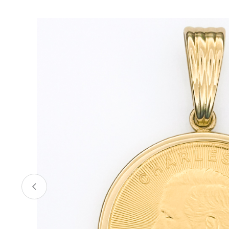
お酒
家電
珈琲/茶
キッズ
鍋
健康/美容
旬の食
ペット
産地検索