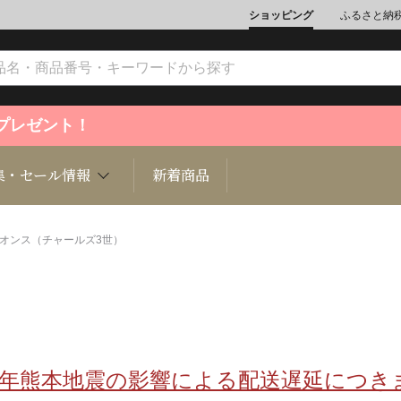
ショッピング
ふるさと納
ントプレゼント！
集・セール情報
新着商品
/4オンス（チャールズ3世）
文化
魚介類
ジュエリー
肉類
インテリ
ション
総菜
定期購読雑誌
麺類/つ
書籍
8年熊本地震の影響による配送遅延につき