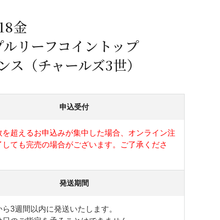
蜂蜜
パン
防災関連
18金
り寄せ
健康/美容
プルリーフコイントップ
オンス（チャールズ3世）
申込受付
数を超えるお申込みが集中した場合、オンライン注
了しても完売の場合がございます。ご了承くださ
発送期間
から3週間以内に発送いたします。