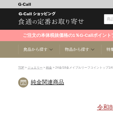
ご注文の本体税抜価格の1％G-Callポイ
食品から探す
物品から探す
特
食品から探す
物品から探す
特集・セール情報
TOP
>
ジュエリー
>
純金
> 24金/18金メイプルリーフコイントップ1
純金関連商品
くだもの
趣味・雑貨
お米
芸能・
洋菓子
キッチン用品
和菓子
ファッ
令和