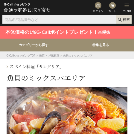
ログイン
カート
MENU
本体価格の1%G-Callポイントプレゼント！
※税抜
カテゴリーから探す
特集を見る
G-CallショッピングTOP
＞
惣菜
＞
洋風惣菜
＞ 魚貝のミックスパエリア
スペイン料理「サングリア」
魚貝のミックスパエリア