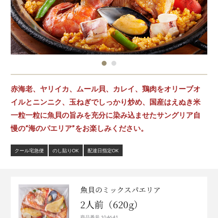
赤海老、ヤリイカ、ムール貝、カレイ、鶏肉をオリーブオ
イルとニンニク、玉ねぎでしっかり炒め、国産はえぬき米
一粒一粒に魚貝の旨みを充分に染み込ませたサングリア自
慢の“海のパエリア”をお楽しみください。
クール宅急便
のし貼りOK
配達日指定OK
魚貝のミックスパエリア
2人前（620g）
商品番号 104641