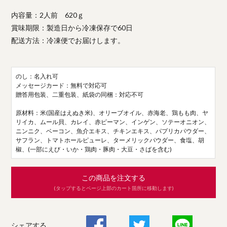
内容量：2人前 620ｇ
賞味期限：製造日から冷凍保存で60日
配送方法：冷凍便でお届けします。
のし：名入れ可
メッセージカード：無料で対応可
贈答用包装、二重包装、紙袋の同梱：対応不可
原材料：米(国産はえぬき米)、オリーブオイル、赤海老、鶏もも肉、ヤ
リイカ、ムール貝、カレイ、赤ピーマン、インゲン、ソテーオニオン、
ニンニク、ベーコン、魚介エキス、チキンエキス、パプリカパウダー、
サフラン、トマトホールピューレ、ターメリックパウダー、食塩、胡
椒、(一部にえび・いか・鶏肉・豚肉・大豆・さばを含む)
この商品を注文する
(タップするとページ上部のカート箇所に移動します)
シェアする