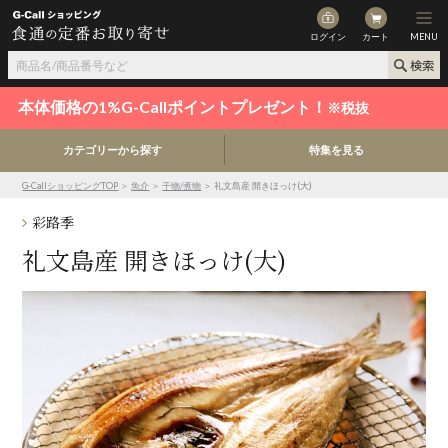
ログイン
カート
MENU
本体価格の1%G-Callポイントプレゼント！
※税抜
カテゴリーから探す
特集を見る
G-CallショッピングTOP
＞
魚介
＞
干物/煮物
＞ 礼文島産 開きほっけ(大)
彩路季
礼文島産 開きほっけ(大)