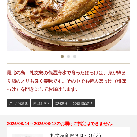
最北の島 礼文島の低温海水で育ったほっけは、身が締ま
り脂のノリも良く美味です。その中でも特大ほっけ（根ほ
っけ）を開きにしてお届けします。
クール宅急便
のし貼りOK
送料無料
配達日指定OK
2026/08/14～2026/08/17のお届けご指定はできません。
礼文島産 開きほっけ(大)