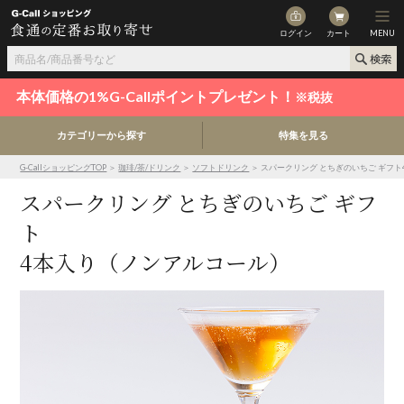
ログイン
カート
MENU
本体価格の1%G-Callポイントプレゼント！
※税抜
カテゴリーから探す
特集を見る
G-CallショッピングTOP
＞
珈琲/茶/ドリンク
＞
ソフトドリンク
＞ スパークリング とちぎのいちご ギフ
スパークリング とちぎのいちご ギフ
ト
4本入り（ノンアルコール）