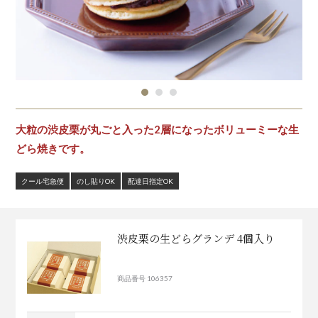
大粒の渋皮栗が丸ごと入った2層になったボリューミーな生
どら焼きです。
クール宅急便
のし貼りOK
配達日指定OK
渋皮栗の生どらグランデ 4個入り
商品番号 106357