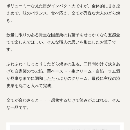
ボリューミーな見た目がインパクト大ですが、全体的に甘さ控
えめで、味のバランス、食べ応え、全てが秀逸な大人のどら焼
き。
数量に限りのある貴重な国産栗のお菓子をせっかくなら五感全
てで楽しんでほしい、そんな職人の思いを形にしたお菓子で
す。
ふわふわ・しっとりしたどら焼きの生地、二日間かけて炊きあ
げた自家製のつぶ餡、栗ペースト・生クリーム・白餡・ラム酒
が見事なまでに調和したたっぷりのクリーム、最後に主役の渋
皮栗を丸ごと入れて完成。
全てが合わさると・・・想像するだけで笑みがこぼれる、そん
な一品です。