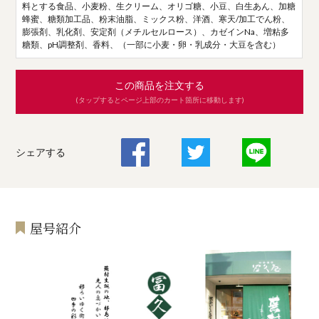
料とする食品、小麦粉、生クリーム、オリゴ糖、小豆、白生あん、加糖
蜂蜜、糖類加工品、粉末油脂、ミックス粉、洋酒、寒天/加工でん粉、
膨張剤、乳化剤、安定剤（メチルセルロース）、カゼインNa、増粘多
糖類、pH調整剤、香料、（一部に小麦・卵・乳成分・大豆を含む）
この商品を注文する
(タップするとページ上部のカート箇所に移動します)
シェアする
屋号紹介