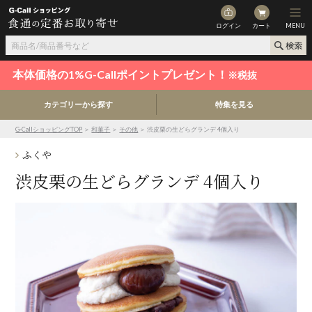
ログイン
カート
MENU
本体価格の1%G-Callポイントプレゼント！
※税抜
カテゴリーから探す
特集を見る
G-CallショッピングTOP
＞
和菓子
＞
その他
＞ 渋皮栗の生どらグランデ 4個入り
ふくや
渋皮栗の生どらグランデ 4個入り