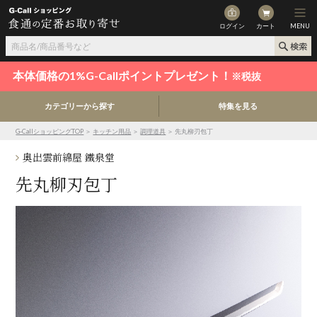
ログイン
カート
MENU
本体価格の1%G-Callポイントプレゼント！
※税抜
カテゴリーから探す
特集を見る
G-CallショッピングTOP
＞
キッチン用品
＞
調理道具
＞ 先丸柳刃包丁
奥出雲前綿屋 鐵泉堂
先丸柳刃包丁