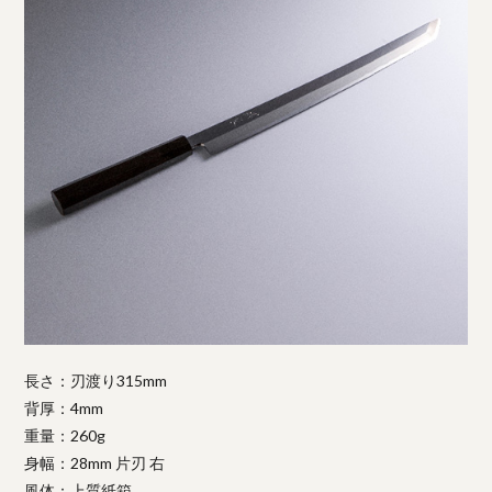
長さ：刃渡り315mm
背厚：4mm
重量：260g
身幅：28mm 片刃 右
風体：上質紙箱