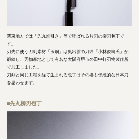
関東地方では「先丸蛸引き」等で呼ばれる片刃の柳刃包丁で
す。
刃先に使う刀剣素材「玉鋼」は奥出雲の刀匠「小林俊司氏」が
鍛錬し、刃物産地として有名な大阪府堺市の田中打刃物製作所
で加工しました。
刀剣と同じ工程を経て生まれる包丁はその姿も伝統的な日本刀
を思わせます。
■先丸柳刃包丁