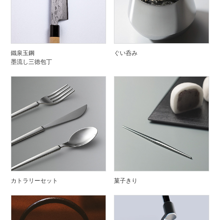
鐵泉玉鋼
ぐい呑み
墨流し三徳包丁
カトラリーセット
菓子きり