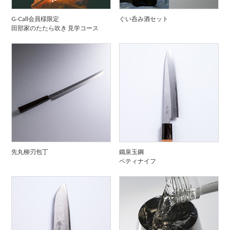
G-Call会員様限定
ぐい呑み酒セット
田部家のたたら吹き 見学コース
先丸柳刃包丁
鐵泉玉鋼
ペティナイフ