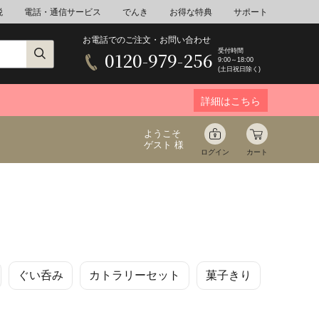
税
電話・通信サービス
でんき
お得な特典
サポート
お電話でのご注文・お問い合わせ
受付時間
0120-979-256
9:00～18:00
(土日祝日除く)
詳細はこちら
ようこそ
ゲスト 様
ログイン
カート
ア
野菜
花束ギフト
ぐい呑み
カトラリーセット
菓子きり
ゆ
ミネラルウォーター
音楽