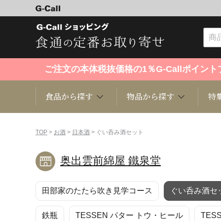
ご注文の本体税抜価格の1％G-Callポイ
食品から探す
物品から探す
特
食品から探す
物品から探す
特集・セール情報
TOP
>
お酒
>
日本酒
> ぐい呑み酒セット
奥出雲前綿屋 鐵泉堂
くだもの
趣味・雑貨
お米
芸能・
田部家のたたら吹き見学コース
ぐい呑み酒セ
洋菓子
キッチン用品
和菓子
ファッ
鉄瓶
TESSEN パター トウ・ヒール
TES