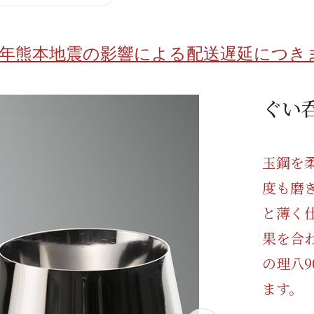
/ドリンク
ベビー
調味料
伝統工芸
乳製品/
事務用品
8年熊本地震の影響による配送遅延につき
材
関連
ギフト
豊洲お取
ぐい
玉鋼を
度も磨
と薄く
果を合
の理八
ます。