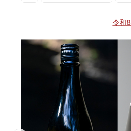
お酒
家電
珈琲/茶
キッズ
令和
鍋
健康/美容
旬の食
ペット
産地検索