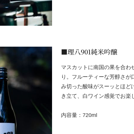
■理八901純米吟醸
マスカットに南国の果を合わ
り。フルーティーな芳醇さが
み切った酸味がスーッとほど
き立て、白ワイン感覚でお楽
内容量：720ml