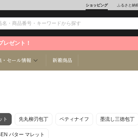
ショッピング
ふるさと納
ントプレゼント！
集・セール情報
新着商品
文化
魚介類
ジュエリー
肉類
インテリ
ット
先丸柳刃包丁
ペティナイフ
墨流し三徳包丁
ション
総菜
定期購読雑誌
麺類/つ
書籍
SEN パター マレット