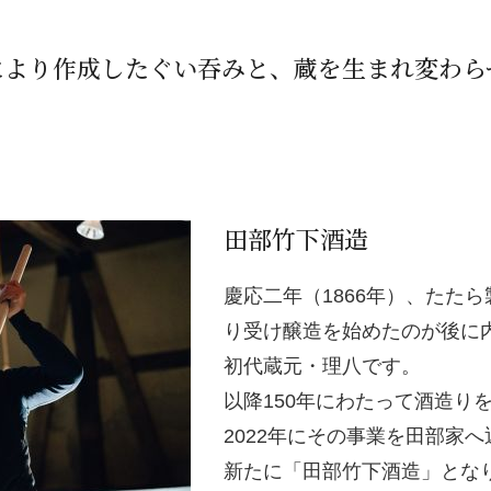
により作成したぐい吞みと、蔵を生まれ変わら
田部竹下酒造
慶応二年（1866年）、たた
り受け醸造を始めたのが後に
初代蔵元・理八です。
以降150年にわたって酒造り
2022年にその事業を田部家へ
新たに「田部竹下酒造」とな