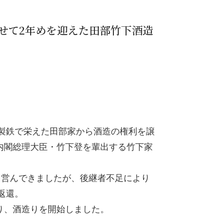
せて2年めを迎えた田部竹下酒造
ら製鉄で栄えた田部家から酒造の権利を譲
内閣総理大臣・竹下登を輩出する竹下家
を営んできましたが、後継者不足により
返還。
り、酒造りを開始しました。