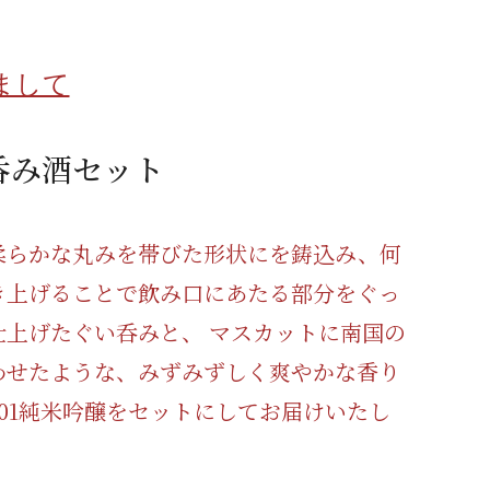
蜂蜜
パン
防災関連
まして
り寄せ
健康/美容
呑み酒セット
柔らかな丸みを帯びた形状にを鋳込み、何
き上げることで飲み口にあたる部分をぐっ
仕上げたぐい呑みと、 マスカットに南国の
わせたような、みずみずしく爽やかな香り
901純米吟醸をセットにしてお届けいたし