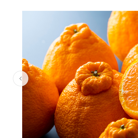
お酒
家電
珈琲/茶
キッズ
鍋
健康/美容
旬の食
ペット
産地検索