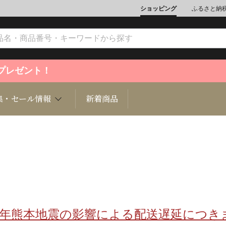
ショッピング
ふるさと納
ントプレゼント！
集・セール情報
新着商品
文化
魚介類
ジュエリー
肉類
インテリ
ション
総菜
定期購読雑誌
麺類/つ
書籍
8年熊本地震の影響による配送遅延につき