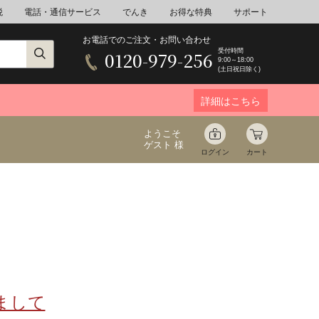
税
電話・通信サービス
でんき
お得な特典
サポート
お電話でのご注文・お問い合わせ
受付時間
0120-979-256
9:00～18:00
(土日祝日除く)
詳細はこちら
ようこそ
ゲスト 様
ログイン
カート
ア
野菜
花束ギフト
ゆ
ミネラルウォーター
音楽
まして