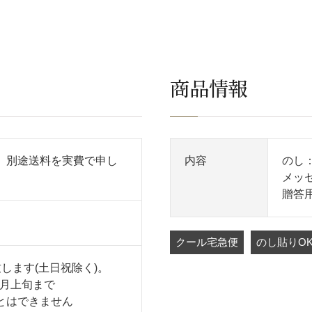
商品情報
、別途送料を実費で申し
内容
のし
メッ
贈答
クール宅急便
のし貼りO
します(土日祝除く)。
7月上旬まで
とはできません