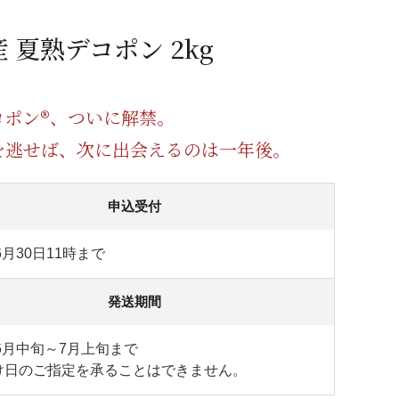
蜂蜜
パン
防災関連
 夏熟デコポン 2kg
り寄せ
健康/美容
コポン®、ついに解禁。
を逃せば、次に出会えるのは一年後。
申込受付
6月30日11時まで
発送期間
年6月中旬～7月上旬まで
け日のご指定を承ることはできません。