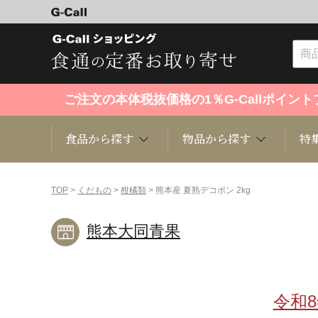
ご注文の本体税抜価格の1％G-Callポイ
食品から探す
物品から探す
特
食品から探す
物品から探す
特集・セール情報
TOP
>
くだもの
>
柑橘類
> 熊本産 夏熟デコポン 2kg
熊本大同青果
くだもの
趣味・雑貨
お米
芸能・
洋菓子
キッチン用品
和菓子
ファッ
令和