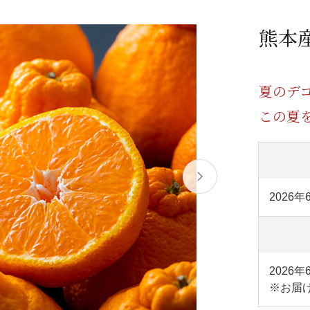
/ドリンク
ベビー
調味料
伝統工芸
乳製品/
事務用品
熊本産
材
関連
ギフト
豊洲お取
夏のデ
この夏
2026年
2026
※お届